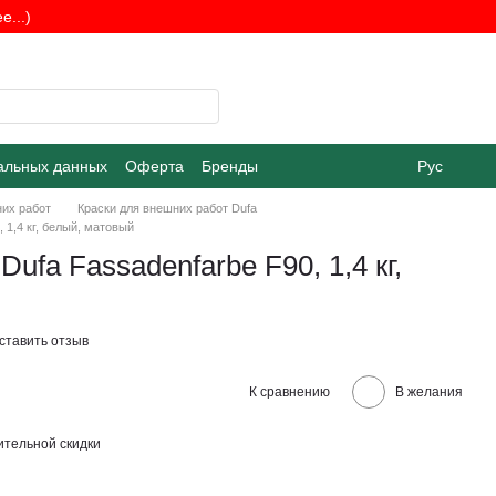
...)
альных данных
Оферта
Бренды
Рус
них работ
Краски для внешних работ Dufa
 1,4 кг, белый, матовый
ufa Fassadenfarbe F90, 1,4 кг,
ставить отзыв
К сравнению
В желания
тельной скидки