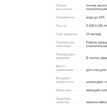
Полное
полное высыха
высыхание
относительно
Разбавитель
вода до 10%
Расход
0,100-0,140 л/
Срок хранения
24 месяца
Температура
Работы провод
нанесения
относительно
Температура
хранения
В плотно закр
Место
применения
для стен;для
Материал
поверхности
штукатурка; г
Нанесение
кроющий;глуб
Защитные
свойства
износостойко