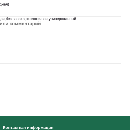
дная)
ая;без запаха;экологичная;универсальный
или комментарий
Контактная информация