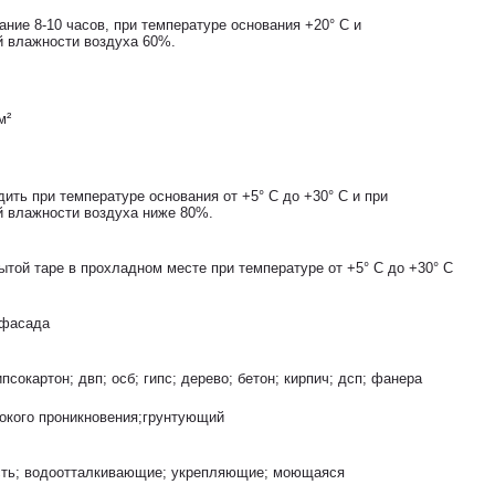
ние 8-10 часов, при температуре основания +20° С и
й влажности воздуха 60%.
м²
ить при температуре основания от +5° С до +30° С и при
й влажности воздуха ниже 80%.
ытой таре в прохладном месте при температуре от +5° С до +30° С
 фасада
ипсокартон; двп; осб; гипс; дерево; бетон; кирпич; дсп; фанера
окого проникновения;грунтующий
сть; водоотталкивающие; укрепляющие; моющаяся