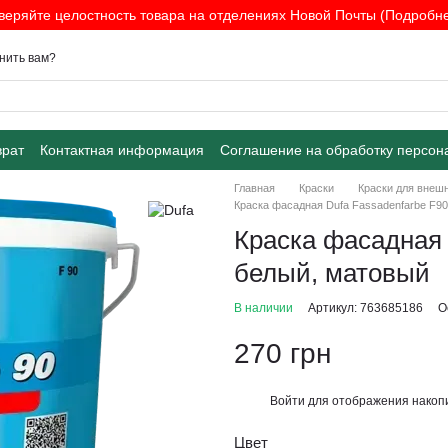
веряйте целостность товара на отделениях Новой Почты (Подробнее
нить вам?
врат
Контактная информация
Соглашение на обработку персон
Главная
Краски
Краски для внеш
Краска фасадная Dufa Fassadenfarbe F90,
Краска фасадная D
белый, матовый
В наличии
Артикул: 763685186
О
270 грн
Войти
для отображения накопи
%
Цвет