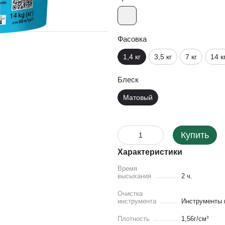
Фасовка
1,4 кг
3,5 кг
7 кг
14 к
Блеск
Матовый
Купить
Характеристики
Время
высыхания
2 ч.
Очистка
инструмента
Инструменты 
Плотность
1,56г/см³