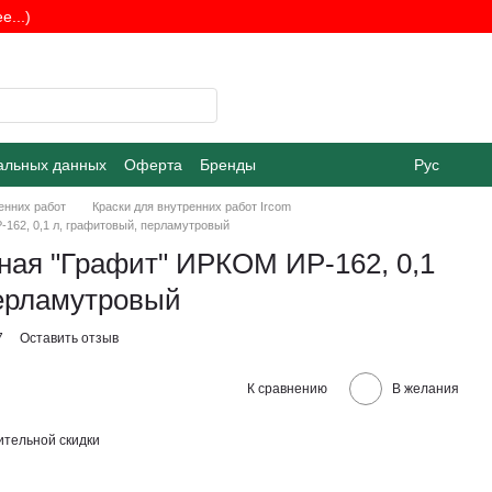
...)
альных данных
Оферта
Бренды
Рус
енних работ
Краски для внутренних работ Ircom
-162, 0,1 л, графитовый, перламутровый
ная "Графит" ИРКОМ ИР-162, 0,1
перламутровый
7
Оставить отзыв
К сравнению
В желания
тельной скидки