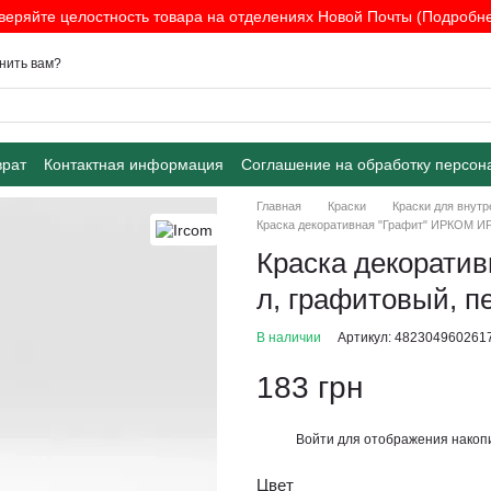
веряйте целостность товара на отделениях Новой Почты (Подробнее
нить вам?
врат
Контактная информация
Соглашение на обработку персон
Главная
Краски
Краски для внутр
Краска декоративная "Графит" ИРКОМ ИР
Краска декоратив
л, графитовый, 
В наличии
Артикул: 482304960261
183 грн
Войти
для отображения накопи
%
Цвет