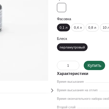
Фасовка
0,1 л
0,4 л
0,8 л
10 
Блеск
перламутровый
Купить
Характеристики
Время высыхания
Время высыхания на отлип
Время окончательного набора сво
Второй слой