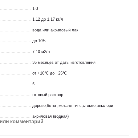
1-3
1,12 до 1,17 кг/л
вода или акриловый лак
до 10%
7-10 м2/л
36 месяцев от даты изготовления
от +10°С до +25°С
5
готовый раствор
дерево;бетон;металл;гипс;стекло;шпалери
акриловая (водная)
или комментарий