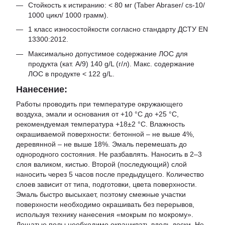
Стойкость к истиранию: < 80 мг (Taber Abraser/ cs-10/
1000 цикл/ 1000 грамм).
1 класс износостойкости согласно стандарту ДСТУ EN
13300:2012.
Максимально допустимое содержание ЛОС для
продукта (кат. А/9) 140 g/L (г/л). Макс. содержание
ЛОС в продукте < 122 g/L.
Нанесение:
Работы проводить при температуре окружающего
воздуха, эмали и основания от +10 °С до +25 °С,
рекомендуемая температура +18±2 °С. Влажность
окрашиваемой поверхности: бетонной – не выше 4%,
деревянной – не выше 18%. Эмаль перемешать до
однородного состояния. Не разбавлять. Наносить в 2–3
слоя валиком, кистью. Второй (последующий) слой
наносить через 5 часов после предыдущего. Количество
слоев зависит от типа, подготовки, цвета поверхности.
Эмаль быстро высыхает, поэтому смежные участки
поверхности необходимо окрашивать без перерывов,
используя технику нанесения «мокрым по мокрому».
Дощатые полы необходимо окрашивать вдоль доски. Не