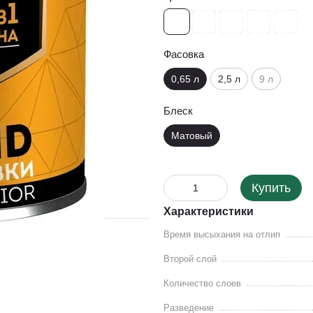
Фасовка
0,65 л
2,5 л
9 л
Блеск
Матовый
Купить
Характеристики
Время высыхания на отлип
Второй слой
Количество слоев
Разведение