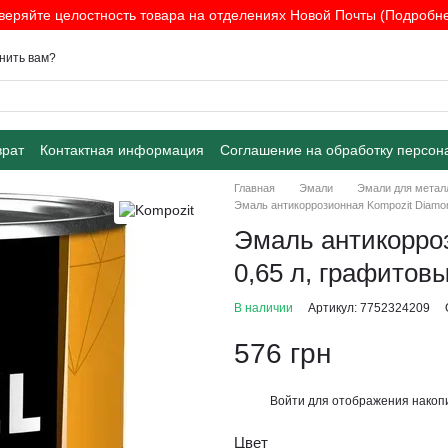
веряйте целостность товара на отделениях Новой Почты (Подробнее
нить вам?
врат
Контактная информация
Соглашение на обработку персон
Главная
Эмали
Эмали для метал
Эмаль антикоррозионная Kompozit Diamond
Эмаль антикорроз
0,65 л, графитов
В наличии
Артикул: 7752324209
576 грн
Войти
для отображения накопи
%
Цвет