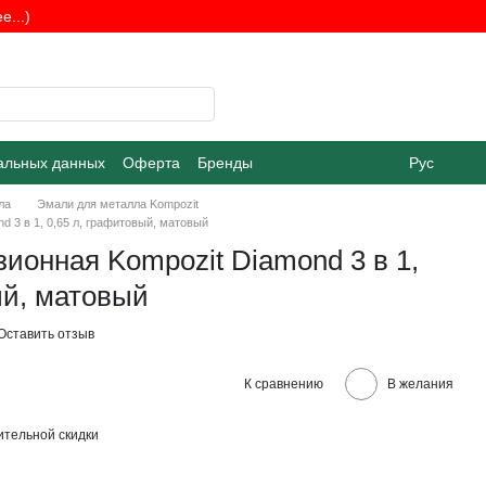
...)
альных данных
Оферта
Бренды
Рус
ла
Эмали для металла Kompozit
 3 в 1, 0,65 л, графитовый, матовый
ионная Kompozit Diamond 3 в 1,
ый, матовый
Оставить отзыв
К сравнению
В желания
тельной скидки