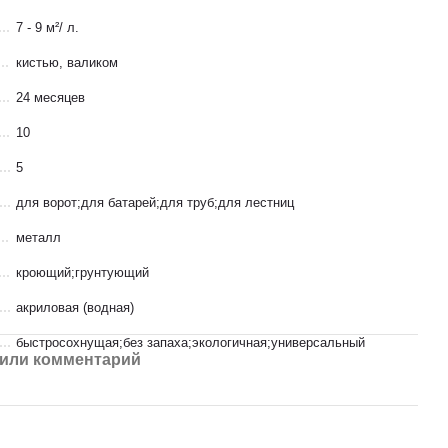
7 - 9 м²/ л.
кистью, валиком
24 месяцев
10
5
для ворот;для батарей;для труб;для лестниц
металл
кроющий;грунтующий
акриловая (водная)
быстросохнущая;без запаха;экологичная;универсальный
или комментарий