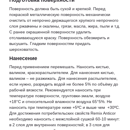
Подготовка поверхности
Поверхность должна быть сухой и крепкой. Перед
покраской металлическую поверхность механически
очистить от непрочно держащегося хрупкого непрочного
слоя ржавчины и окалины, грязи, масла, жира, пыли и т.д.
С ранее окрашенной поверхности удалить
отслаивающуюся краску. Поверхность обезжирить и
высушить. Гладким поверхностям придать
шероховатость.
Нанесение
Перед применением перемешать. Наносить кистью,
валиком, краскораспылителем. Для нанесения кистью,
валиком – не разжижать. Для нанесения распылителем,
если нужно, разредить водой не более 5% по объёму до
рабочей вязкости. Рекомендуется наносить при
температуре поверхности, грунтовки-эмали, воздухе
+18°С и относительной влажности воздуха 65°5%. Не
наносить при температуре ниже +5ºС и выше чем +30ºС.
Для достижения потребительских свойств Remix Anticor
необходимо наносить с межслойной сушкой 60-10 минут:
в 2 слоя для внутренних поверхностей; в 3 слоя для