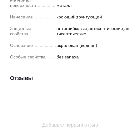
поверхности
металл
Нанесение
кроющий;грунтующий
Защитные
антигрибковые;антисептические;ан
свойства
тисептические
Основание
акриловая (водная)
Особые свойства
без запаха
Отзывы
Добавьте первый отзыв