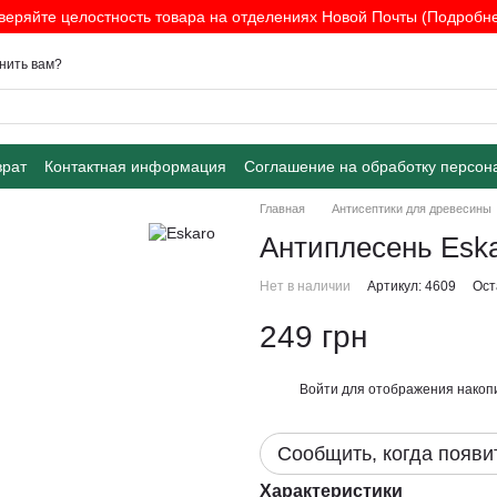
веряйте целостность товара на отделениях Новой Почты (Подробнее
нить вам?
врат
Контактная информация
Соглашение на обработку персон
Главная
Антисептики для древесины
Антиплесень Eskar
Нет в наличии
Артикул: 4609
Ост
249 грн
Войти
для отображения накопи
%
Сообщить, когда появи
Характеристики