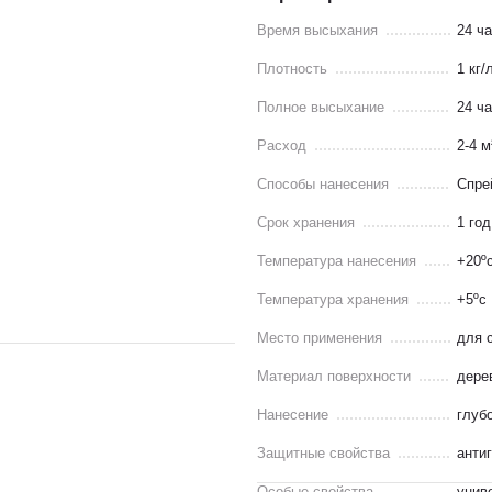
Время высыхания
24 ч
Плотность
1 кг/
Полное высыхание
24 ч
Расход
2-4 м
Способы нанесения
Спре
Срок хранения
1 год
Температура нанесения
+20º
Температура хранения
+5ºс
Место применения
для 
Материал поверхности
дере
Нанесение
глуб
Защитные свойства
анти
Особые свойства
унив