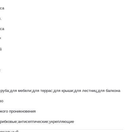
аса
л.
аса
²
й
с
сруба;для мебели;для террас;для крыши;для лестниц;для балкона
во
окого проникновения
грибковые;антисептические;укрепляющие
ерсальный