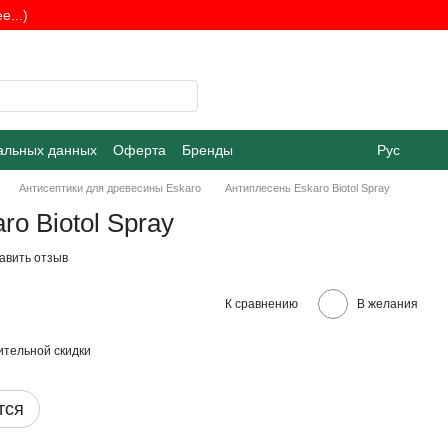
...)
альных данных
Оферта
Бренды
Рус
Антисептики для древесины Eskaro
Антиплесень Eskaro Biotol Spray
o Biotol Spray
авить отзыв
К сравнению
В желания
тельной скидки
тся