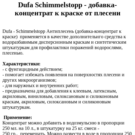
Dufa Schimmelstopp - добавка-
концентрат к краске от плесени
Dufa - Schimmelstopp Антиплесень (добавка-концентрат к
краске) применяется в качестве дополнительнго средства к
водоразбавимым дисперсионным краскам и синтетическим
штукатуркам для профилактики поражений водорослями,
плесенью.
Характеристики:
- с фунгицидным действием;
- помогает избежать появления на поверхностях плесени и
других микроорганизмов;
- для наружных и внутренних работ;
- предназначена для добавления к клеевым, латексным,
акриловым, виниловым, силоксановым и силиконовым
краскам, акриловым, силоксановым и силиконовым
штукатуркам.
Применение:
Концентрат можно добавить в водоэмульсию в пропорции
250 мл. на 10 л., в штукатурку на 25 кг. смеси -
250 гр., перемешать. Можно развести в воде в пропорции 250