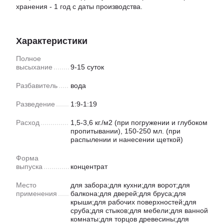
хранения - 1 год с даты производства.
Характеристики
Полное
высыхание
9-15 суток
Разбавитель
вода
Разведение
1:9-1:19
Расход
1,5-3,6 кг./м2 (при погружении и глубоком
пропитывании), 150-250 мл. (при
распылении и нанесении щеткой)
Форма
выпуска
концентрат
Место
для забора;для кухни;для ворот;для
применения
балкона;для дверей;для бруса;для
крыши;для рабочих поверхностей;для
сруба;для стыков;для мебели;для ванной
комнаты;для торцов древесины;для