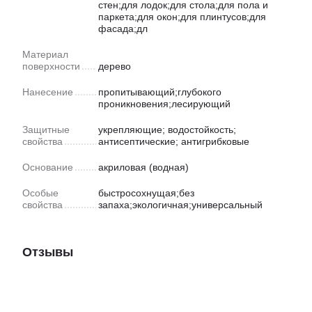
стен;для лодок;для стола;для пола и
паркета;для окон;для плинтусов;для
фасада;дл
Материал
поверхности
дерево
Нанесение
пропитывающий;глубокого
проникновения;лесирующий
Защитные
укрепляющие; водостойкость;
свойства
антисептические; антигрибковые
Основание
акриловая (водная)
Особые
быстросохнущая;без
свойства
запаха;экологичная;универсальный
Отзывы