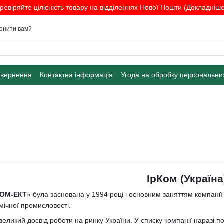
ревіряйте цілісність товару на відділеннях Нової Пошти (Докладніше.
онити вам?
овернення
Контактна інформація
Угода на обробку персональни
ІрКом (Україна
КОМ-ЕКТ
» була заснована у 1994 році і основним заняттям компан
мічної промисловості.
еликий досвід роботи на ринку України. У списку компанії наразі пона