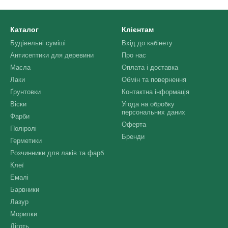
Каталог
Клієнтам
Будівельні суміші
Вхід до кабінету
Антисептики для деревини
Про нас
Масла
Оплата і доставка
Лаки
Обмін та повернення
Ґрунтовки
Контактна інформація
Віски
Угода на обробку
персональних даних
Фарби
Оферта
Поліролі
Бренди
Герметики
Розчинники для лаків та фарб
Клеї
Емалі
Барвники
Лазур
Морилки
Діготь