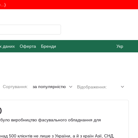
..)
х даних
Оферта
Бренди
Укр
Сортування:
за популярністю
Відображення:
)
ії було виробництво фасувального обладнання для
д 500 клієнтів не лише з України, а й з країн Азії, СНД,