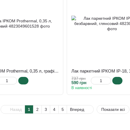
Фарба ІРКОМ Prothermal, 0,35 л, графітовий
737 грн
590 грн
В наявності
Назад
1
2
3
4
5
Вперед
Показати всі