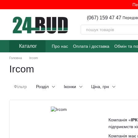
Перейти до основного контенту
Пе
(067) 159 47 47
Передзв
Каталог
Про нас
Оплата і доставка
Обмін та п
Головна
Ircom
Ircom
Фільтр
Розділ
Іконки
Ціна, грн
Компанія «
ІР
підприємств хі
Компанія має в