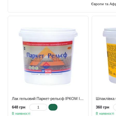
Європи та Афр
відомих компані
З 1998 року ко
виробництву я
Завод фірми «
ефективності в
Розробка завод
шпаклівки по д
Сьогодні компа
Продукція пос
Асортимент ко
Заводські лабо
Лак гельовий Паркет-рельєф ІРКОМ ІР-32, 1 л, безбарвний
У 2007 році 
648 грн
360 грн
В наявності
В наявності
У 2009 році к