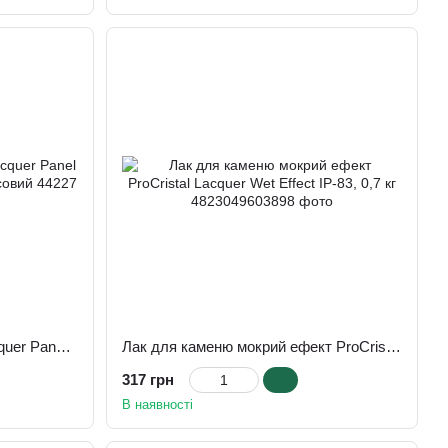
екологічно чистої продукції. Щодня фахівці компанії
, щоб кожен клієнт зміг гідно оцінити якість продуктів ТМ
Лак панельний ProCristal Lacquer Panel ІР-10, 0,7 л, безбарвний, глянсовий
Лак для каменю мокрий ефект ProCristal Lacquer Wet Effect IР-83, 0,7 кг
317 грн
В наявності