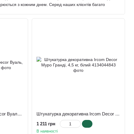
рюється з кожним днем. Серед наших клієнтів багато
их.
атеріалів на водній (акриловій основі), а завдяки
обництва оздоблювальних матеріалів на акриловій основі.
 виробничих потужностях для досягнення найкращої
а майстерність фахівців – все це «ІРКОМ-ЕКТ».
а ринок України таких видів продукції як кольорові
о» та інші види квітів.
ції, різної специфіки та різного будівельного спрямування.
кордон.
ції, що задовольняє потреби кожного клієнта.
Фарба декоративна Ircom Decor Вуаль, 0,8 л, білий
Штукатурка декоративна Ircom Decor Муро Гранді, 4,5 кг, білий
товарів 2007 року".
1 211 грн
В наявності
айкращих вітчизняних товарів 2009 року» і вкотре