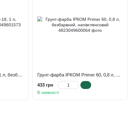
Лак паркетний ІРКОМ ІР-18, 1 л, безбарвний, глянсовий
Грунт-фарба ІРКОМ Primer 60, 0,8 л, безбарвний, напівглянсовий
433 грн
В наявності