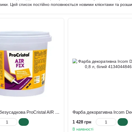
ики. Цей список постійно поповнюється новими клієнтами та розши
й, таких як: Caparol, Feidal, Tikkurrila, Snezka, Henkel та багато інш
мпанія займається виробництвом якісних та сучасних лакофарбових м
кісної продукції на початку 2003 року було побудовано завод з вир
ІРКОМ-ЕКТ» - це найсучасніше виробництво, засноване на новітніх
ипуску продукції. Великий досвід роботи, якісне обладнання, висок
ом своїх унікальних та спеціальних рецептур дозволила випустити н
ереву «Ірком-колор», "декоративні фарби": «Бронза», «Медь», «Золот
нія випускає понад 60 найменувань різної, екологічно чистої продук
тачається не лише територією України, а й вдало експортується за 
мпанії постійно розвивається і поповнюється новими видами продук
раторії постійно контролюють якість продукції, що випускається.
Шпаклівка безусадкова ProCristal AIR FIX IР-25, 0,5 л, білий
НПФ
ІРКОМ-ЕКТ
завоювало звання "Виробник найкращих вітчизняних 
1 428 грн
В наявності
омпанія знову стала призером Всеукраїнського конкурсу «Виробник н