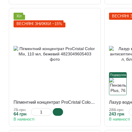
підтвердила з
Хіт
ВЕСНЯНІ 
На сьогоднішні
ВЕСНЯНІ ЗНИЖКИ −15%
працюють на по
"Ірком"
Подарунок
Пігментний концентрат ProCristal Color Mix, 110 мл, бежевий
75 грн
286 грн
64 грн
243 грн
В наявності
В наявності