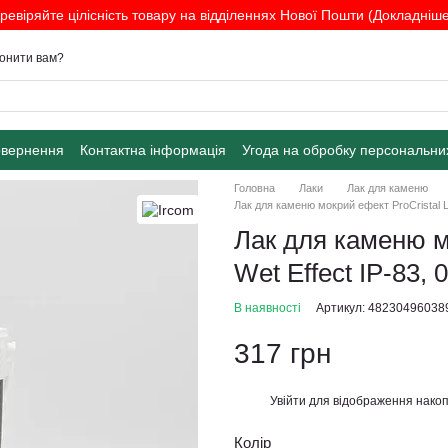
ревіряйте цілісність товару на відділеннях Нової Пошти (Докладніше.
онити вам?
овернення
Контактна інформація
Угода на обробку персональни
Головна
Лаки
Лак для каменю
Лак для каменю мокрий ефект ProCristal La
Лак для каменю м
Wet Effect IР-83, 0
В наявності
Артикул: 48230496038
317 грн
Увійти
для відображення накоп
%
Колір