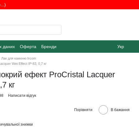
..)
х даних
Оферта
Бренди
Укр
Лак для каменю Ircom
cquer Wet Effect IР-83, 0,7 кг
окрий ефект ProCristal Lacquer
,7 кг
98
Написати відгук
Порівняти
В бажання
ичувальної знижки