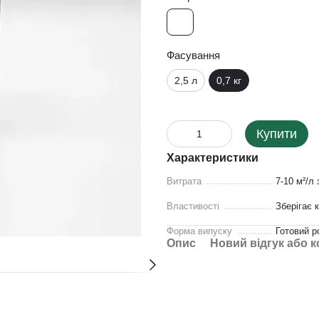
Фасування
2,5 л
0,7 кг
Купити
Характеристики
Витрата
7-10 м²/л
Властивості
Зберігає 
Форма випуску
Готовий р
Опис
Новий відгук або 