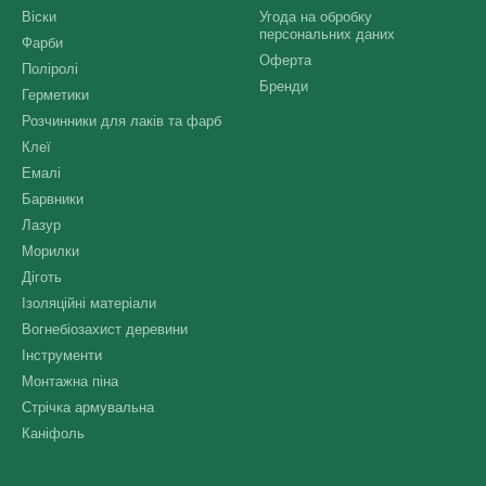
Віски
Угода на обробку
персональних даних
Фарби
Оферта
Поліролі
Бренди
Герметики
Розчинники для лаків та фарб
Клеї
Емалі
Барвники
Лазур
Морилки
Діготь
Ізоляційні матеріали
Вогнебіозахист деревини
Інструменти
Монтажна піна
Стрічка армувальна
Каніфоль