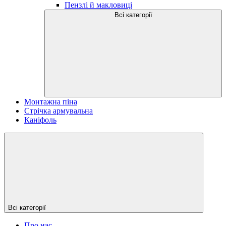
Пензлі й макловиці
Всі категорії
Монтажна піна
Стрічка армувальна
Каніфоль
Всі категорії
Про нас