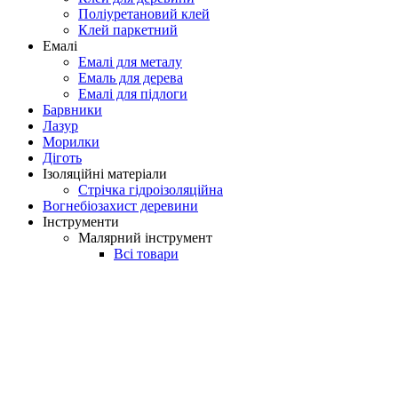
Поліуретановий клей
Клей паркетний
Емалі
Емалі для металу
Емаль для дерева
Емалі для підлоги
Барвники
Лазур
Морилки
Діготь
Ізоляційні матеріали
Стрічка гідроізоляційна
Вогнебіозахист деревини
Інструменти
Малярний інструмент
Всі товари