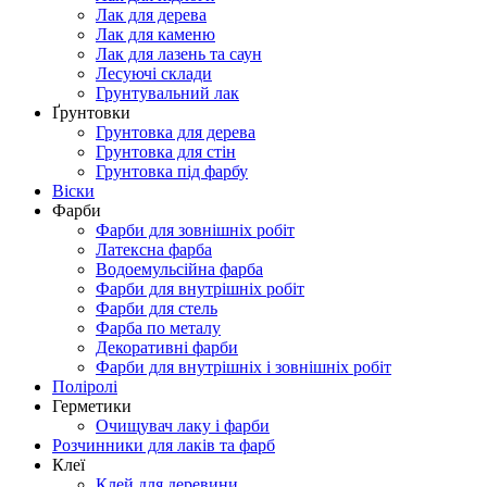
Лак для дерева
Лак для каменю
Лак для лазень та саун
Лесуючі склади
Грунтувальний лак
Ґрунтовки
Грунтовка для дерева
Грунтовка для стін
Грунтовка під фарбу
Віски
Фарби
Фарби для зовнішніх робіт
Латексна фарба
Водоемульсійна фарба
Фарби для внутрішніх робіт
Фарби для стель
Фарба по металу
Декоративні фарби
Фарби для внутрішніх і зовнішніх робіт
Поліролі
Герметики
Очищувач лаку і фарби
Розчинники для лаків та фарб
Клеї
Клей для деревини