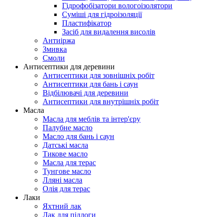
Гідрофобізатори вологоізолятори
Суміші для гідроізоляції
Пластифікатор
Засіб для видалення висолів
Антиіржа
Змивка
Смоли
Антисептики для деревини
Антисептики для зовнішніх робіт
Антисептики для бань і саун
Відбілювачі для деревини
Антисептики для внутрішніх робіт
Масла
Масла для меблів та інтер'єру
Палубне масло
Масло для бань і саун
Датські масла
Тикове масло
Масла для терас
Тунгове масло
Лляні масла
Олія для терас
Лаки
Яхтний лак
Лак для підлоги