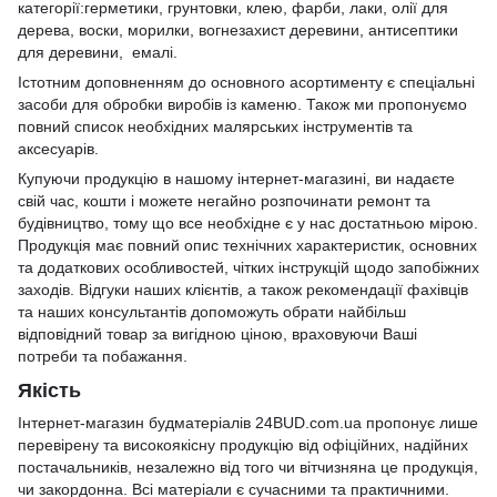
категорії:
герметики
,
грунтовки
,
клею
,
фарби
,
лаки
, олії для
дерева,
воски
,
морилки
,
вогнезахист деревини
,
антисептики
для деревини
,
емалі
.
Істотним доповненням до основного асортименту є спеціальні
засоби для обробки виробів із каменю. Також ми пропонуємо
повний список необхідних малярських інструментів та
аксесуарів.
Купуючи продукцію в нашому інтернет-магазині, ви надаєте
свій час, кошти і можете негайно розпочинати ремонт та
будівництво, тому що все необхідне є у нас достатньою мірою.
Продукція має повний опис технічних характеристик, основних
та додаткових особливостей, чітких інструкцій щодо запобіжних
заходів. Відгуки наших клієнтів, а також рекомендації фахівців
та наших консультантів допоможуть обрати найбільш
відповідний товар за вигідною ціною, враховуючи Ваші
потреби та побажання.
Якість
Інтернет-магазин будматеріалів 24BUD.com.ua пропонує лише
перевірену та високоякісну продукцію від офіційних, надійних
постачальників, незалежно від того чи вітчизняна це продукція,
чи закордонна. Всі матеріали є сучасними та практичними.