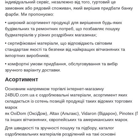
індивідуальний сервіс, незалежно від того, гуртовий це
замовник або рядовий споживач, який вирішив придбати банку
фарби. Ми пропонуємо:
• широкий асортимент продукції для вирішення будь-яких
будівельних та ремонтних потреб, що позбавляє пошуку
будматеріалів у різних роздрібних магазинах;
• сертифіковані матеріали, що відповідають світовим
стандартам якості та безпеки від найкращих вітчизняних та
імпортних виробників;
• комфортні умови придбання, обслуговування та вибір
зручного варіанту доставки.
Асортимент
Основним напрямком торгівлі інтернет-магазину
24BUD.com.ua є оздоблювальні матеріали, асортимент яких
складається із сотень позицій продукції таких відомих торгових
марок
як
OxiDom
(ОксіДом), Altax (Альтакс),
Vidaron
(Відарон),
Pinotex
(П
та інших вітчизняних, європейських та американських марок.
Для швидкості та зручності пошуку та підбору, каталог
оздоблювальних матеріалів розділений на такі основні