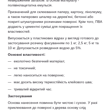
невираженим запахом. В основі матеріалу -
полівінілацетатна емульсія.
Призначений для склеювання паперу, картону, лінолеуму,
а також паперових шпалер на дерев'яні, бетонні або
покриті штукатурними розчинами поверхні. Крім того, ПВА
додають у цементні суміші для покращення їх
властивостей.
Випускається у пластикових відрах у вигляді готового до
застосування розчину фасуванням по 1 кг; 2,5 кг; 5 кг та
10 кг. Допускається розведення водою до 5%.
Основні властивості:
екологічно безпечний матеріал;
не токсичний;
легко наноситься на поверхню;
має досить високу термостійкість клейового шва;
тривалий відкритий час.
Застосування
Основа нанесення повинна бути чистою і сухою. У разі
приклеювання до поверхні з дерева основу слід