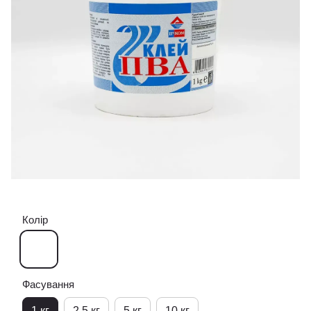
Колір
Фасування
1 кг
2,5 кг
5 кг
10 кг