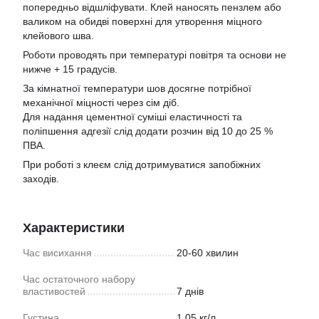
попередньо відшліфувати. Клей наносять пензлем або
валиком на обидві поверхні для утворення міцного
клейового шва.
Роботи проводять при температурі повітря та основи не
нижче + 15 градусів.
За кімнатної температури шов досягне потрібної
механічної міцності через сім діб.
Для надання цементної суміші еластичності та
поліпшення адгезії слід додати розчин від 10 до 25 %
ПВА.
При роботі з клеєм слід дотримуватися запобіжних
заходів.
Характеристики
Час висихання
20-60 хвилин
Час остаточного набору
властивостей
7 днів
Густина
1,05 кг/л