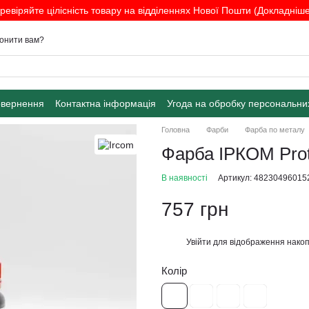
ревіряйте цілісність товару на відділеннях Нової Пошти (Докладніше.
онити вам?
овернення
Контактна інформація
Угода на обробку персональни
Головна
Фарби
Фарба по металу
Фарба ІРКОМ Prot
В наявності
Артикул: 48230496015
757 грн
Увійти
для відображення накоп
%
Колір