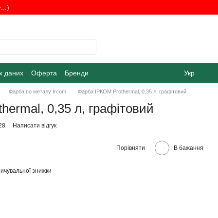
..)
х даних
Оферта
Бренди
Укр
Фарба по металу Ircom
Фарба ІРКОМ Prothermal, 0,35 л, графітовий
hermal, 0,35 л, графітовий
28
Написати відгук
Порівняти
В бажання
ичувальної знижки