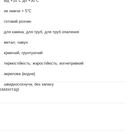
від +10°С до +30°С
не нижче + 5°С
готовий розчин
для каміна; для труб; для труб опалення
метал; чавун
криючий; грунтуючий
термостійкість; жаростійкість; вогнетривкий
акрилова (водна)
швидкосохнуча; без запаху
коментар