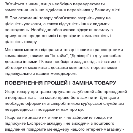
Зв'яжіться з нами, якщо необхідно переадресувати
замовлення на інше відділення перевізника у Вашому місті.
!!! При отриманні товару обов'язково зверніть увагу на
цілісність упаковки, а також відсутність інших видимих
пошкоджень. Необхідно обов'язково відкрити посилку в
присутності представників і перевірити комплектність і
цілісність товару.
Ми також можемо відправити товар і іншими транспортними
компаніями, такими як "Ін-тайм", "Делівері" і т.д. у способах
доставки іншими ТК вам необхідно заздалегідь зв'язатися і
обговорити можливість доставки компанією-перевізником
індивідуально з нашим менеджером.
ПОВЕРНЕННЯ ГРОШЕЙ І ЗАМІНА ТОВАРУ
Якщо товару при транспортуванні загублений або приведений
в непридатність - ви маєте право його замінити. Для цього
необхідно оформити зі співробітником кур'єрської служби акт
невідповідності і повідомити нам про це.
Якщо ви не знаєте як вчинити - не забирайте товар, не
підписуйте Експрес-накладну і не виходячи з поштового
відділення повідомте менеджеру нашого інтернет-магазину -