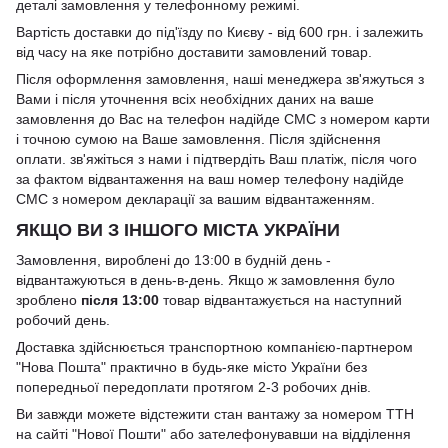
деталі замовлення у телефонному режимі.
Вартість доставки до під'їзду по Києву - від 600 грн. і залежить
від часу на яке потрібно доставити замовлений товар.
Після оформлення замовлення, наші менеджера зв'яжуться з
Вами і після уточнення всіх необхідних даних на ваше
замовлення до Вас на телефон надійде СМС з номером карти
і точною сумою на Ваше замовлення. Після здійснення
оплати. зв'яжіться з нами і підтвердіть Ваш платіж, після чого
за фактом відвантаження на ваш номер телефону надійде
СМС з номером декларації за вашим відвантаженням.
ЯКЩО ВИ З ІНШОГО МІСТА УКРАЇНИ
Замовлення, вироблені до 13:00 в будній день -
відвантажуються в день-в-день. Якщо ж замовлення було
зроблено
після 13:00
товар відвантажується на наступний
робочий день.
Доставка здійснюється транспортною компанією-партнером
"Нова Пошта" практично в будь-яке місто України без
попередньої передоплати протягом 2-3 робочих днів.
Ви завжди можете відстежити стан вантажу за номером ТТН
на сайті "Нової Пошти" або зателефонувавши на відділення