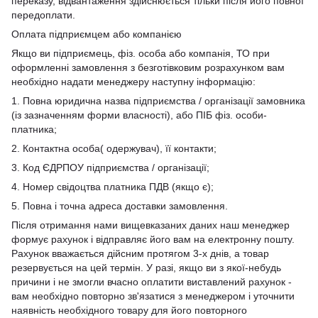
переказу, відвантаження здійснюється тільки після його повної
передоплати.
Оплата підприємцем або компанією
Якщо ви підприємець, фіз. особа або компанія, ТО при
оформленні замовлення з безготівковим розрахунком вам
необхідно надати менеджеру наступну інформацію:
1. Повна юридична назва підприємства / організації замовника
(із зазначенням форми власності), або ПІБ фіз. особи-
платника;
2. Контактна особа( одержувач), її контакти;
3. Код ЄДРПОУ підприємства / організації;
4. Номер свідоцтва платника ПДВ (якщо є);
5. Повна і точна адреса доставки замовлення.
Після отримання нами вищевказаних даних наш менеджер
формує рахунок і відправляє його вам на електронну пошту.
Рахунок вважається дійсним протягом 3-х днів, а товар
резервується на цей термін. У разі, якщо ви з якої-небудь
причини і не змогли вчасно оплатити виставлений рахунок -
вам необхідно повторно зв'язатися з менеджером і уточнити
наявність необхідного товару для його повторного