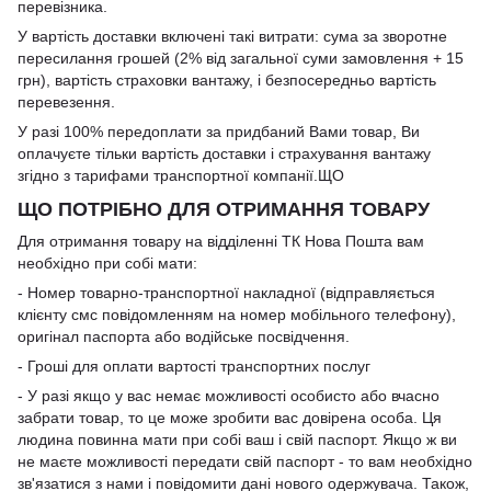
перевізника.
У вартість доставки включені такі витрати: сума за зворотне
пересилання грошей (2% від загальної суми замовлення + 15
грн), вартість страховки вантажу, і безпосередньо вартість
перевезення.
У разі 100% передоплати за придбаний Вами товар, Ви
оплачуєте тільки вартість доставки і страхування вантажу
згідно з тарифами транспортної компанії.ЩО
ЩО ПОТРІБНО ДЛЯ ОТРИМАННЯ ТОВАРУ
Для отримання товару на відділенні ТК Нова Пошта вам
необхідно при собі мати:
- Номер товарно-транспортної накладної (відправляється
клієнту смс повідомленням на номер мобільного телефону),
оригінал паспорта або водійське посвідчення.
- Гроші для оплати вартості транспортних послуг
- У разі якщо у вас немає можливості особисто або вчасно
забрати товар, то це може зробити вас довірена особа. Ця
людина повинна мати при собі ваш і свій паспорт. Якщо ж ви
не маєте можливості передати свій паспорт - то вам необхідно
зв'язатися з нами і повідомити дані нового одержувача. Також,