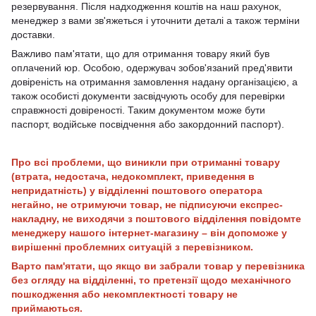
резервування. Після надходження коштів на наш рахунок,
менеджер з вами зв'яжеться і уточнити деталі а також терміни
доставки.
Важливо пам'ятати, що для отримання товару який був
оплачений юр. Особою, одержувач зобов'язаний пред'явити
довіреність на отримання замовлення надану організацією, а
також особисті документи засвідчують особу для перевірки
справжності довіреності. Таким документом може бути
паспорт, водійське посвідчення або закордонний паспорт).
Про всі проблеми, що виникли при отриманні товару
(втрата, недостача, недокомплект, приведення в
непридатність) у відділенні поштового оператора
негайно, не отримуючи товар, не підписуючи експрес-
накладну, не виходячи з поштового відділення повідомте
менеджеру нашого інтернет-магазину – він допоможе у
вирішенні проблемних ситуацій з перевізником.
Варто пам'ятати, що якщо ви забрали товар у перевізника
без огляду на відділенні, то претензії щодо механічного
пошкодження або некомплектності товару не
приймаються.