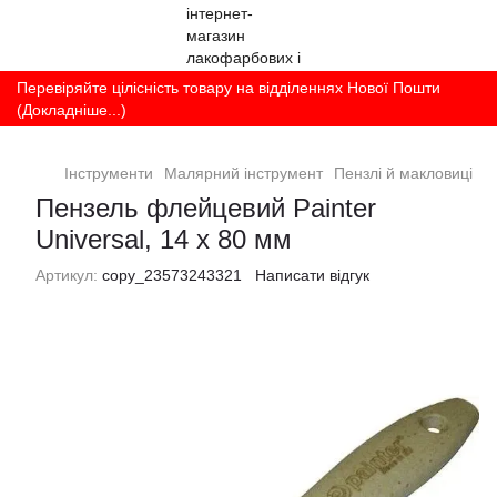
Перевіряйте цілісність товару на відділеннях Нової Пошти
(Докладніше...)
Інструменти
Малярний інструмент
Пензлі й макловиці
П
Пензель флейцевий Painter
Universal, 14 х 80 мм
Артикул:
copy_23573243321
Написати відгук