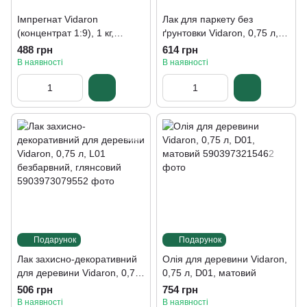
Імпрегнат Vidaron
Лак для паркету без
(концентрат 1:9), 1 кг,
ґрунтовки Vidaron, 0,75 л,
безбарвний
безбарвний, глянсовий
488 грн
614 грн
В наявності
В наявності
Подарунок
Подарунок
Лак захисно-декоративний
Олія для деревини Vidaron,
для деревини Vidaron, 0,75
0,75 л, D01, матовий
л, L01 безбарвний,
506 грн
754 грн
глянсовий
В наявності
В наявності