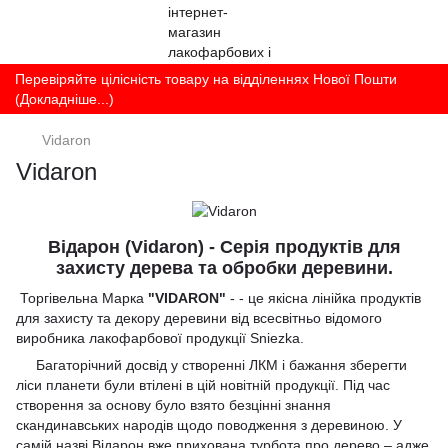
Перевіряйте цілісність товару на відділеннях Нової Пошти
(Докладніше...)
Vidaron
Vidaron
Відарон (Vidaron) - Серія продуктів для
захисту дерева та обробки деревини.
Торгівельна Марка
"VIDARON"
- - це якісна лінійка продуктів
для захисту та декору деревини від всесвітньо відомого
виробника лакофарбової продукції Sniezka.
Багаторічний досвід у створенні ЛКМ і бажання зберегти
ліси планети були втілені в цій новітній продукції. Під час
створення за основу було взято безцінні знання
скандинавських народів щодо поводження з деревиною. У
самій назві Відарон вже прихована турбота про дерево – адже