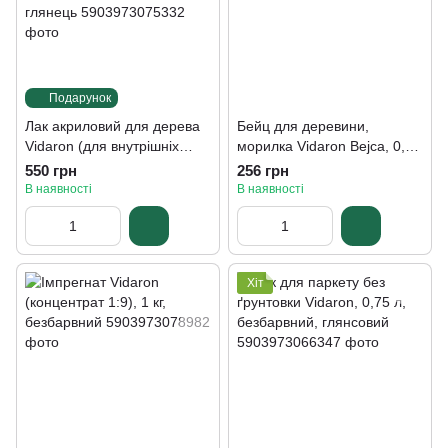
Подарунок
Лак акриловий для дерева
Бейц для деревини,
Vidaron (для внутрішніх
морилка Vidaron Bejca, 0,2
робіт), 0,75 л, безбарвний,
л, B01 білий дуб, матовий
550 грн
256 грн
шовковистий глянець
В наявності
В наявності
Хіт