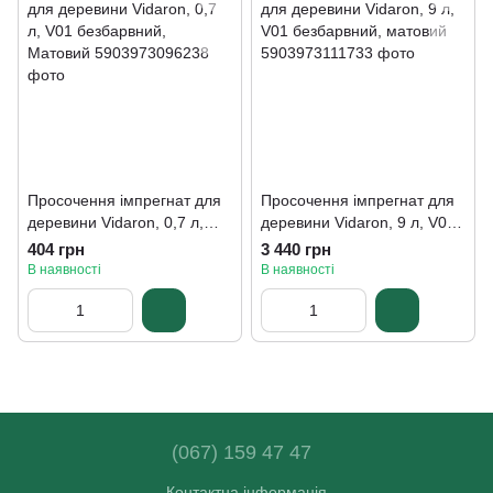
Просочення імпрегнат для
Просочення імпрегнат для
деревини Vidaron, 0,7 л,
деревини Vidaron, 9 л, V01
V01 безбарвний, Матовий
безбарвний, матовий
404 грн
3 440 грн
В наявності
В наявності
(067) 159 47 47
Контактна інформація