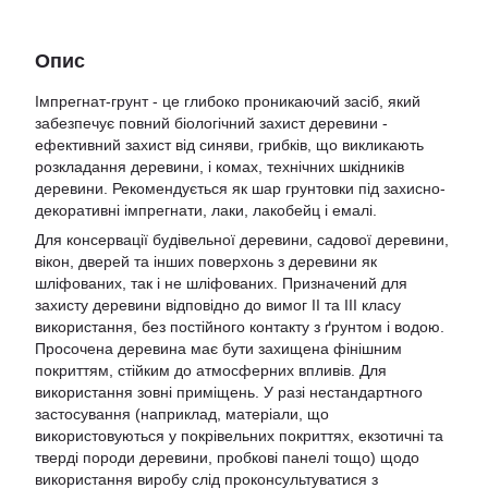
Опис
Імпрегнат-грунт - це глибоко проникаючий засіб, який
забезпечує повний біологічний захист деревини -
ефективний захист від синяви, грибків, що викликають
розкладання деревини, і комах, технічних шкідників
деревини. Рекомендується як шар грунтовки під захисно-
декоративні імпрегнати, лаки, лакобейц і емалі.
Для консервації будівельної деревини, садової деревини,
вікон, дверей та інших поверхонь з деревини як
шліфованих, так і не шліфованих. Призначений для
захисту деревини відповідно до вимог II та III класу
використання, без постійного контакту з ґрунтом і водою.
Просочена деревина має бути захищена фінішним
покриттям, стійким до атмосферних впливів. Для
використання зовні приміщень. У разі нестандартного
застосування (наприклад, матеріали, що
використовуються у покрівельних покриттях, екзотичні та
тверді породи деревини, пробкові панелі тощо) щодо
використання виробу слід проконсультуватися з