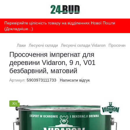
Перевіряйте цілісність товару на відділеннях Нової Пошти
(Докладніше...)
Лаки
Лесуючі склади
Лесуючі склади Vidaron
Просочення
Просочення імпрегнат для
деревини Vidaron, 9 л, V01
безбарвний, матовий
Артикул:
5903973111733
Написати відгук
Хіт