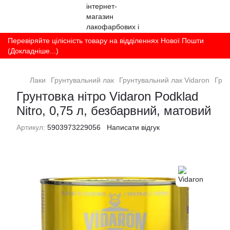
Перевіряйте цілісність товару на відділеннях Нової Пошти
(Докладніше...)
Лаки
Грунтувальний лак
Грунтувальний лак Vidaron
Грун
Грунтовка нітро Vidaron Podklad
Nitro, 0,75 л, безбарвний, матовий
Артикул:
5903973229056
Написати відгук