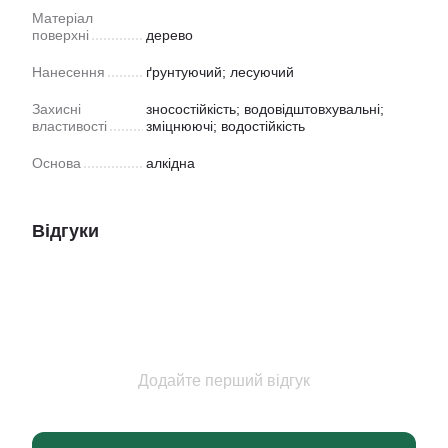
Матеріал
поверхні
дерево
Нанесення
ґрунтуючий; лесуючий
Захисні
зносостійкість; водовідштовхувальні;
властивості
зміцнюючі; водостійкість
Основа
алкідна
Відгуки
Додайте перший відгук