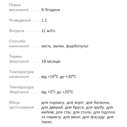
Повне
висихання
8-9години
Розведення
1:1
Витрата
11 м2/л
Способи
нанесення
кисть, валик, фарбопульт
Термін
зберігання
18 місяців
Температура
нанесення
від +15⁰C до +30⁰C
Температура
зберігання
від +5⁰c до +25⁰C
Місце
для паркану; для воріт; для балкона;
застосування
для дверей; для бруса; для зрубу; для
меблів; для стін; для столу; для підлоги
та паркету; для вікон; для фасаду; для
терас;