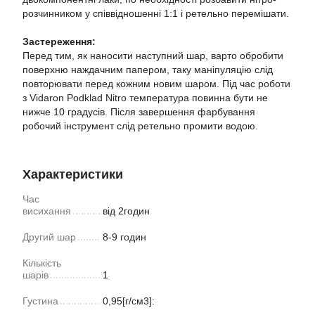
розчинником у співвідношенні 1:1 і ретельно перемішати.
Застереження:
Перед тим, як наносити наступний шар, варто обробити
поверхню наждачним папером, таку маніпуляцію слід
повторювати перед кожним новим шаром. Під час роботи
з Vidaron Podklad Nitro температура повинна бути не
нижче 10 градусів. Після завершення фарбування
робочий інструмент слід ретельно промити водою.
Характеристики
Час
висихання
від 2годин
Другий шар
8-9 годин
Кількість
шарів
1
Густина
0,95[г/см3]: