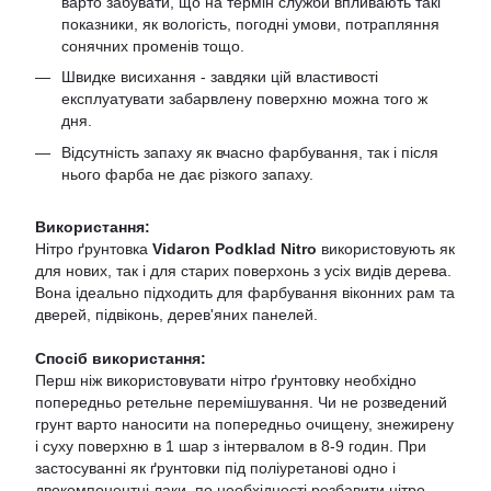
варто забувати, що на термін служби впливають такі
показники, як вологість, погодні умови, потрапляння
сонячних променів тощо.
Швидке висихання - завдяки цій властивості
експлуатувати забарвлену поверхню можна того ж
дня.
Відсутність запаху як вчасно фарбування, так і після
нього фарба не дає різкого запаху.
Використання
:
Нітро ґрунтовка
Vidaron Podklad Nitro
використовують як
для нових, так і для старих поверхонь з усіх видів дерева.
Вона ідеально підходить для фарбування віконних рам та
дверей, підвіконь, дерев'яних панелей.
Спосіб використання:
Перш ніж використовувати нітро ґрунтовку необхідно
попередньо ретельне перемішування. Чи не розведений
грунт варто наносити на попередньо очищену, знежирену
і суху поверхню в 1 шар з інтервалом в 8-9 годин. При
застосуванні як ґрунтовки під поліуретанові одно і
двокомпонентні лаки, по необхідності розбавити нітро-