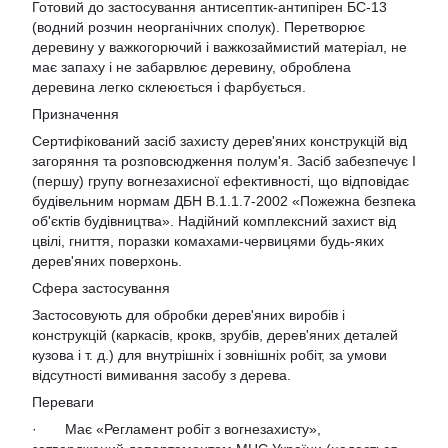
Готовий до застосування антисептик-антипірен БС-13
(водний розчин неорганічних сполук). Перетворює
деревину у важкогорючий і важкозаймистий матеріал, не
має запаху і не забарвлює деревину, оброблена
деревина легко склеюється і фарбується.
Призначення
Сертифікований засіб захисту дерев'яних конструкцій від
загоряння та розповсюдження полум'я. Засіб забезпечує I
(першу) групу вогнезахисної ефективності, що відповідає
будівельним нормам ДБН В.1.1.7-2002 «Пожежна безпека
об'єктів будівництва». Надійний комплексний захист від
цвілі, гниття, поразки комахами-червицями будь-яких
дерев'яних поверхонь.
Сфера застосування
Застосовують для обробки дерев'яних виробів і
конструкцій (каркасів, крокв, зрубів, дерев'яних деталей
кузова і т. д.) для внутрішніх і зовнішніх робіт, за умови
відсутності вимивання засобу з дерева.
Переваги
· Має «Регламент робіт з вогнезахисту»,