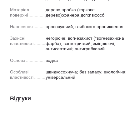
Матеріал
дерево;пробка (коркове
поверхні
дерево);фанера;дсп;пвх;осб
Нанесення
просочуючий; глибокого проникнення
Захисні
негорюче; вогнезахист (*вогнезахисна
властивості
фарба); вогнетривкий; зміцнюючі;
антисептичні; антигрибковий
Основа
водна
Особливі
швидкосохнуча; без запаху; екологічна;
властивості
універсальний
Відгуки