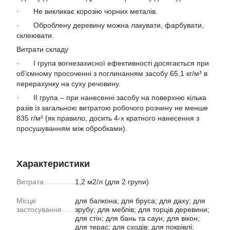
· Не викликає корозію чорних металів.
· Оброблену деревину можна лакувати, фарбувати,
склеювати.
Витрати складу
· I група вогнезахисної ефективності досягається при
об'ємному просоченні з поглинанням засобу 65,1 кг/м³ в
перерахунку на суху речовину.
· II група – при нанесенні засобу на поверхню кілька
разів із загальною витратою робочого розчину не менше
835 г/м² (як правило, досить 4-х кратного нанесення з
просушуванням між обробками).
Характеристики
Витрата
1,2 м2/л (для 2 групи)
Місце
для балкона; для бруса; для даху; для
застосування
зрубу; для меблів; для торців деревини;
для стін; для бань та саун; для вікон;
для терас; для сходів; для покрівлі;