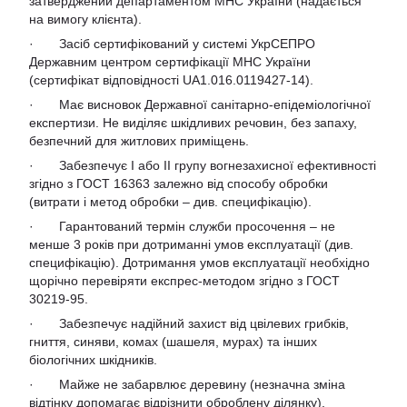
затверджений департаментом МНС України (надається
на вимогу клієнта).
· Засіб сертифікований у системі УкрСЕПРО
Державним центром сертифікації МНС України
(сертифікат відповідності UA1.016.0119427-14).
· Має висновок Державної санітарно-епідеміологічної
експертизи. Не виділяє шкідливих речовин, без запаху,
безпечний для житлових приміщень.
· Забезпечує I або II групу вогнезахисної ефективності
згідно з ГОСТ 16363 залежно від способу обробки
(витрати і метод обробки – див. специфікацію).
· Гарантований термін служби просочення – не
менше 3 років при дотриманні умов експлуатації (див.
специфікацію). Дотримання умов експлуатації необхідно
щорічно перевіряти експрес-методом згідно з ГОСТ
30219-95.
· Забезпечує надійний захист від цвілевих грибків,
гниття, синяви, комах (шашеля, мурах) та інших
біологічних шкідників.
· Майже не забарвлює деревину (незначна зміна
відтінку допомагає відрізнити оброблену ділянку).