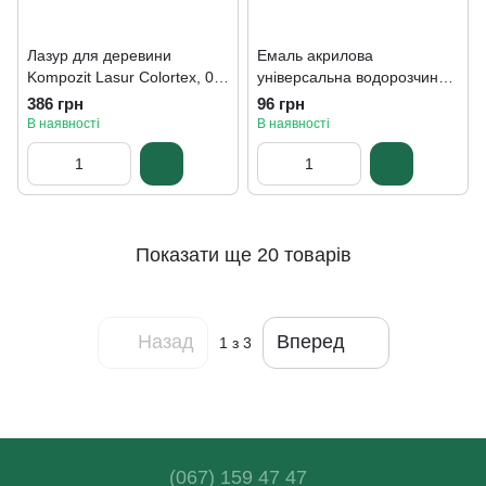
Лазур для деревини
Емаль акрилова
Kompozit Lasur Colortex, 0,9
універсальна водорозчинна
л, безкольоровий
з ефектом "Металік"
386 грн
96 грн
Kompozit MetalliQ, 0,07 кг,
В наявності
В наявності
перлина, перламутровий
Показати ще 20 товарів
Назад
Вперед
1
з 3
(067) 159 47 47