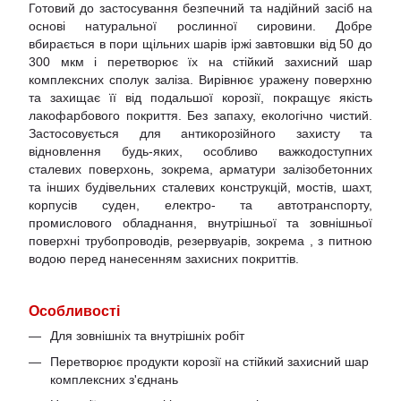
Готовий до застосування безпечний та надійний засіб на
основі натуральної рослинної сировини. Добре
вбирається в пори щільних шарів іржі завтовшки від 50 до
300 мкм і перетворює їх на стійкий захисний шар
комплексних сполук заліза. Вирівнює уражену поверхню
та захищає її від подальшої корозії, покращує якість
лакофарбового покриття. Без запаху, екологічно чистий.
Застосовується для антикорозійного захисту та
відновлення будь-яких, особливо важкодоступних
сталевих поверхонь, зокрема, арматури залізобетонних
та інших будівельних сталевих конструкцій, мостів, шахт,
корпусів суден, електро- та автотранспорту,
промислового обладнання, внутрішньої та зовнішньої
поверхні трубопроводів, резервуарів, зокрема , з питною
водою перед нанесенням захисних покриттів.
Особливості
Для зовнішніх та внутрішніх робіт
Перетворює продукти корозії на стійкий захисний шар
комплексних з'єднань