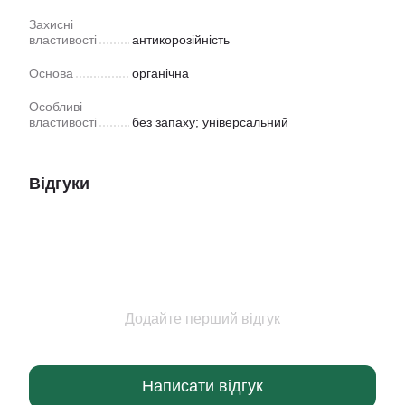
Захисні
властивості
антикорозійність
Основа
органічна
Особливі
властивості
без запаху; універсальний
Відгуки
Додайте перший відгук
Написати відгук