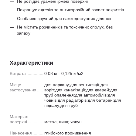
Не роз'їдає уражені іржею поверхні
Покращує адгезію та антикорозійний захист покриттів
Особливо зручний для важкодоступних ділянок
Не містить розчинників та токсичних сполук, без
запаху
Характеристики
Витрата
0.08 кг - 0,125 кг/м2
Місце
для паркану;для вентиляції;для
застосування
воріт;для каналізації;для дверей;для
труб опалення;для автомобілів;для
човнів;для радіаторів;для батарей;для
підвалу;для труб
Матеріал
поверхні
метал; цинк; чавун
Нанесення
глибокого проникнення