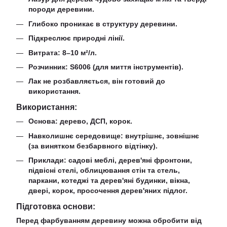
породи деревини.
Глибоко проникає в структуру деревини.
Підкреслює природні лінії.
Витрата: 8–10 м²/л.
Розчинник: S6006 (для миття інструментів).
Лак не розбавляється, він готовий до
використання.
Використання:
Основа: дерево, ДСП, корок.
Навколишнє середовище: внутрішнє, зовнішнє
(за винятком безбарвного відтінку).
Приклади: садові меблі, дерев'яні фронтони,
підвісні стелі, облицювання стін та стель,
паркани, котеджі та дерев'яні будинки, вікна,
двері, корок, просочення дерев'яних підлог.
Підготовка основи:
Перед фарбуванням деревину можна обробити від