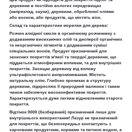
деревини в постійно вологих середовищах
(наприклад, сауни), деревини, обробленої оліями
або воском, або продуктів, що містять віск.
Склад та характеристики морилки для дерева:
Розчин алкідної смоли в органічному розчиннику з
додаванням висихаючих олій та дисперсії органічних
та неорганічних пігментів з додаванням суміші
спеціальних восків. Продукт призначений для
захисних покриттів м'якої та твердої деревини, що
піддається атмосферним впливам, та для внутрішніх
покриттів. Захищає деревину від впливу
ультрафіолетового випромінювання. Містить
натуральну олію. Глибоко проникає в структуру
деревини, підкреслює її природний малюнок і таким
чином забезпечує високоефективне покриття.
Характеризується дуже легким відновленням старого
покриття.
Відтінок 0000 (безбарвний) призначений лише для
внутрішнього використання! Лазур не призначений
для покриттів, що безпосередньо контактують з
харчовими продуктами, кормами та питною водою, а