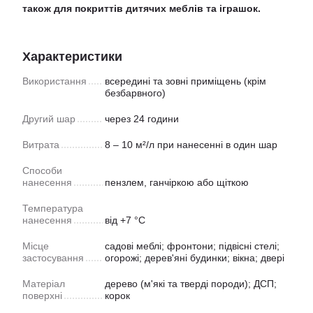
також для покриттів дитячих меблів та іграшок.
Характеристики
Використання
всередині та зовні приміщень (крім
безбарвного)
Другий шар
через 24 години
Витрата
8 – 10 м²/л при нанесенні в один шар
Способи
нанесення
пензлем, ганчіркою або щіткою
Температура
нанесення
від +7 °C
Місце
садові меблі; фронтони; підвісні стелі;
застосування
огорожі; дерев'яні будинки; вікна; двері
Матеріал
дерево (м'які та тверді породи); ДСП;
поверхні
корок