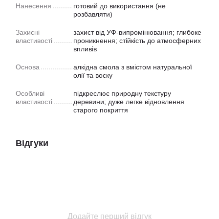
Нанесення
готовий до використання (не
розбавляти)
Захисні
захист від УФ-випромінювання; глибоке
властивості
проникнення; стійкість до атмосферних
впливів
Основа
алкідна смола з вмістом натуральної
олії та воску
Особливі
підкреслює природну текстуру
властивості
деревини; дуже легке відновлення
старого покриття
Відгуки
Додайте перший відгук