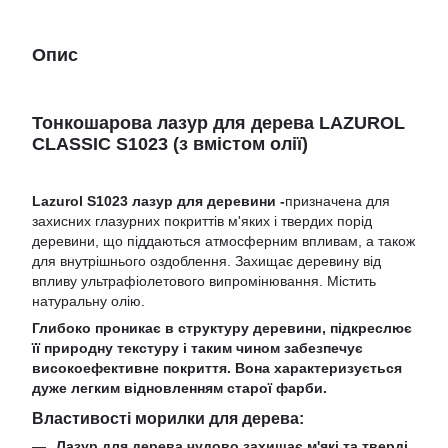
Опис
Тонкошарова лазур для дерева LAZUROL
CLASSIC S1023 (з вмістом олії)
Lazurol S1023 лазур для деревини -
призначена для
захисних глазурних покриттів м'яких і твердих порід
деревини, що піддаються атмосферним впливам, а також
для внутрішнього оздоблення. Захищає деревину від
впливу ультрафіолетового випромінювання. Містить
натуральну олію.
Глибоко проникає в структуру деревини, підкреслює
її природну текстуру і таким чином забезпечує
високоефективне покриття. Вона характеризується
дуже легким відновленням старої фарби.
Властивості морилки для дерева:
Лазур для дерева чудово захищає м'які та тверді