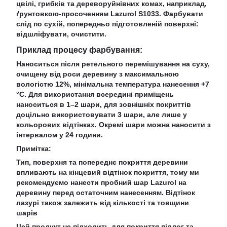
цвілі, грибків та дереворуйнівних комах, наприклад,
ґрунтовкою-просоченням Lazurol S1033. Фарбувати
слід по сухій, попередньо підготовленій поверхні:
відшліфувати, очистити.
Приклад процесу фарбування:
Наноситься після ретельного перемішування на суху,
очищену від роси деревину з максимальною
вологістю 12%, мінімальна температура нанесення +7
°C. Для використання всередині приміщень
наноситься в 1–2 шари, для зовнішніх покриттів
доцільно використовувати 3 шари, але лише у
кольорових відтінках. Окремі шари можна наносити з
інтервалом у 24 години
.
Примітка:
Тип, поверхня та попереднє покриття деревини
впливають на кінцевий відтінок покриття, тому ми
рекомендуємо нанести пробний шар Lazurol на
деревину перед остаточним нанесенням. Відтінок
лазурі також залежить від кількості та товщини
шарів
Цей продукт не підходить для покриття підлог та