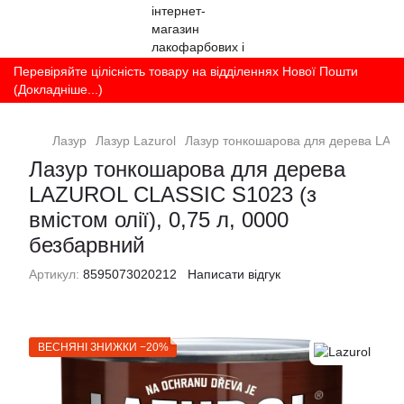
Перевіряйте цілісність товару на відділеннях Нової Пошти
(Докладніше...)
Лазур
Лазур Lazurol
Лазур тонкошарова для дерева LAZUR
Лазур тонкошарова для дерева
LAZUROL CLASSIC S1023 (з
вмістом олії), 0,75 л, 0000
безбарвний
Артикул:
8595073020212
Написати відгук
ВЕСНЯНІ ЗНИЖКИ −20%