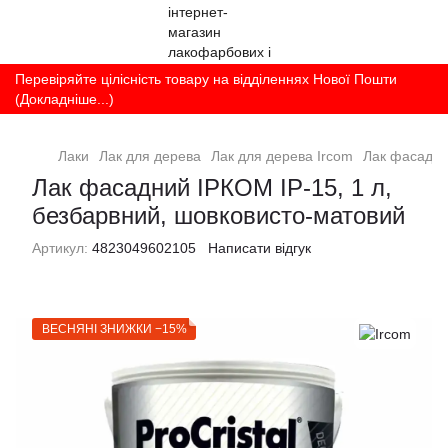
Перевіряйте цілісність товару на відділеннях Нової Пошти
(Докладніше...)
Лаки
Лак для дерева
Лак для дерева Ircom
Лак фасадни
Лак фасадний ІРКОМ ІР-15, 1 л,
безбарвний, шовковисто-матовий
Артикул:
4823049602105
Написати відгук
ВЕСНЯНІ ЗНИЖКИ −15%