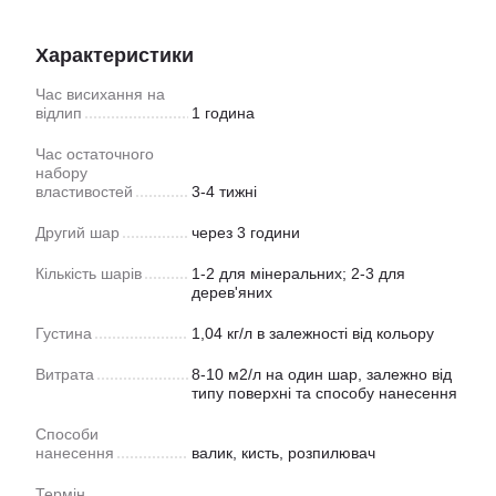
Характеристики
Час висихання на
відлип
1 година
Час остаточного
набору
властивостей
3-4 тижні
Другий шар
через 3 години
Кількість шарів
1-2 для мінеральних; 2-3 для
дерев'яних
Густина
1,04 кг/л в залежності від кольору
Витрата
8-10 м2/л на один шар, залежно від
типу поверхні та способу нанесення
Способи
нанесення
валик, кисть, розпилювач
Термін