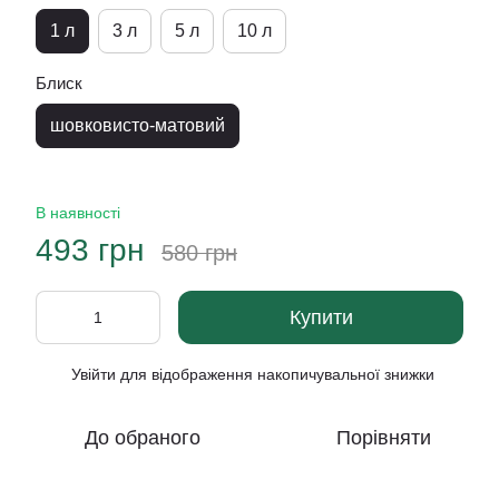
1 л
3 л
5 л
10 л
Блиск
шовковисто-матовий
В наявності
493 грн
580 грн
Купити
Увійти
для відображення накопичувальної знижки
%
До обраного
Порівняти