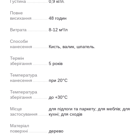
Густина
0,9 кг/л.
Повне
висихання
48 годин
Витрата
8-12 м²/л
Способи
нанесення
Кисть, валик, шпатель.
Термін
зберігання
5 років
Температура
нанесення
при 20°C
Температура
зберігання
до +30°С
Місце
для підлоги та паркету; для меблів; для
застосування
кухні; для сходів
Матеріал
поверхні
дерево