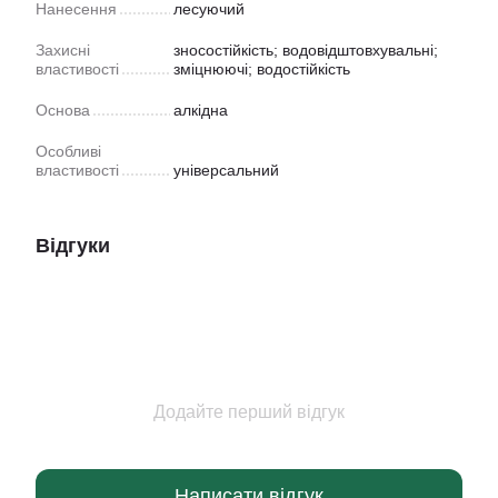
Нанесення
лесуючий
Захисні
зносостійкість; водовідштовхувальні;
властивості
зміцнюючі; водостійкість
Основа
алкідна
Особливі
властивості
універсальний
Відгуки
Додайте перший відгук
Написати відгук