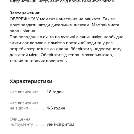
використаний інструмент слід промити уайт-спіритом.
Застереження:
ОБЕРЕЖНО! У момент нанесення не вдихати. Так як
може завдати шкоди дихальним шляхам. Має займиста
пара і рідина.
При попаданні в очі та на чутливі ділянки шкіри необхідно
змити лак великою кількістю проточної води та у разі
потреби звернеться до лікаря. Зберігати у недоступному
для дітей місці. Оберігати від тепла, можливих іскор,
теплих та гарячих поверхонь.
Характеристики
Час висихання
18 годин
Час висихання
на відлип
4-6 годин
Очищення
інструменту
уайт-спіритом