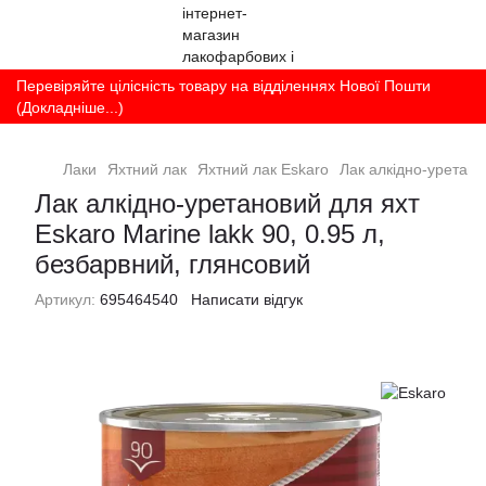
Перевіряйте цілісність товару на відділеннях Нової Пошти
(Докладніше...)
Лаки
Яхтний лак
Яхтний лак Eskaro
Лак алкідно-уретано
Лак алкідно-уретановий для яхт
Eskaro Marine lakk 90, 0.95 л,
безбарвний, глянсовий
Артикул:
695464540
Написати відгук