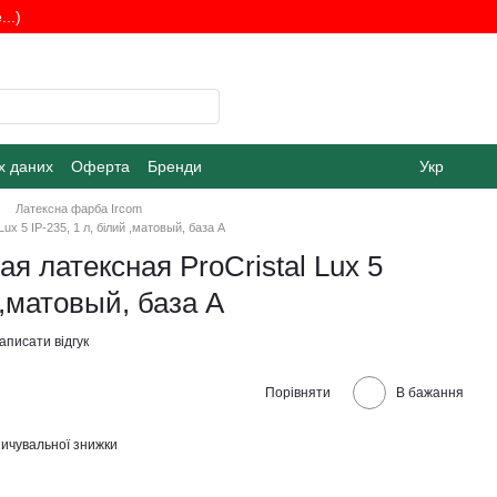
..)
х даних
Оферта
Бренди
Укр
Латексна фарба Ircom
ux 5 ІР-235, 1 л, білий ,матовый, база А
я латексная ProCristal Lux 5
 ,матовый, база А
аписати відгук
Порівняти
В бажання
ичувальної знижки