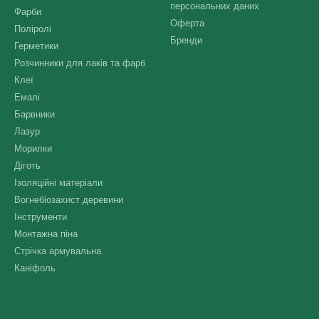
персональних даних
Фарби
Оферта
Поліролі
Бренди
Герметики
Розчинники для лаків та фарб
Клеї
Емалі
Барвники
Лазур
Морилки
Діготь
Ізоляційні матеріали
Вогнебіозахист деревини
Інструменти
Монтажна піна
Стрічка армувальна
Каніфоль