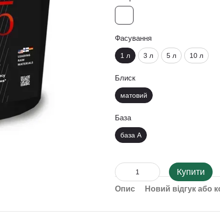
Фасування
1 л
3 л
5 л
10 л
Блиск
матовий
База
база A
Купити
Опис
Новий відгук або 