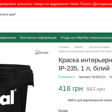
ревіряйте цілісність товару на відділеннях Нової Пошти (Докладніше.
онити вам?
овернення
Контактна інформація
Угода на обробку персональни
Головна
Фарби
Латексна фарба
Краска интерьерная латексная ProCristal L
Краска интерьерна
ІР-235, 1 л, білий
В наявності
Артикул: 00302211
Н
418 грн
557 грн
Увійти
для відображення накоп
%
Колір