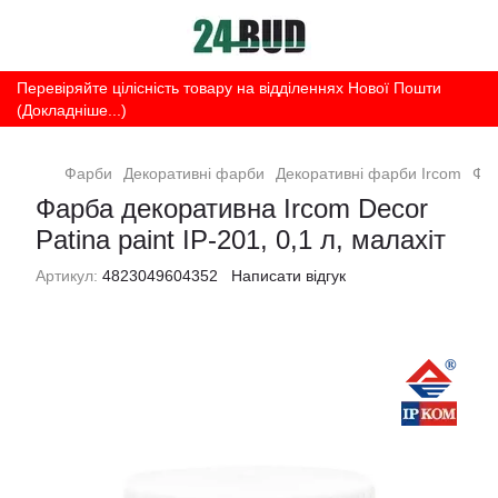
Перевіряйте цілісність товару на відділеннях Нової Пошти
(Докладніше...)
Фарби
Декоративні фарби
Декоративні фарби Ircom
Фар
Фарба декоративна Ircom Decor
Patina paint IР-201, 0,1 л, малахіт
Артикул:
4823049604352
Написати відгук