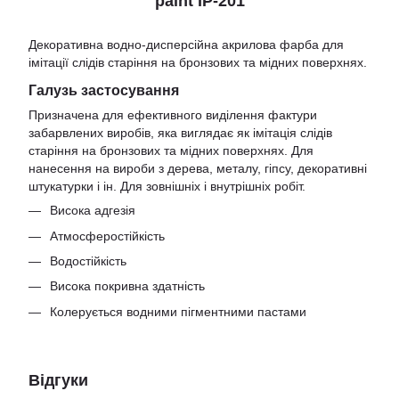
paint IР-201
Декоративна водно-дисперсійна акрилова фарба для
імітації слідів старіння на бронзових та мідних поверхнях.
Галузь застосування
Призначена для ефективного виділення фактури
забарвлених виробів, яка виглядає як імітація слідів
старіння на бронзових та мідних поверхнях. Для
нанесення на вироби з дерева, металу, гіпсу, декоративні
штукатурки і ін. Для зовнішніх і внутрішніх робіт.
Висока адгезія
Атмосферостійкість
Водостійкість
Висока покривна здатність
Колерується водними пігментними пастами
Відгуки