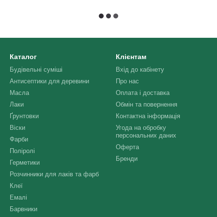
Каталог
Клієнтам
Будівельні суміші
Вхід до кабінету
Антисептики для деревини
Про нас
Масла
Оплата і доставка
Лаки
Обмін та повернення
Ґрунтовки
Контактна інформація
Віски
Угода на обробку
персональних даних
Фарби
Оферта
Поліролі
Бренди
Герметики
Розчинники для лаків та фарб
Клеї
Емалі
Барвники