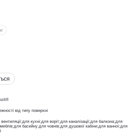
кг
ться
ozit®
ежності від типу поверхні
вентиляції;для кухні;для воріт;для каналізації;для балкона;для
 меблів;для басейну;для човнів;для душової кабіни;для ванної;для
б