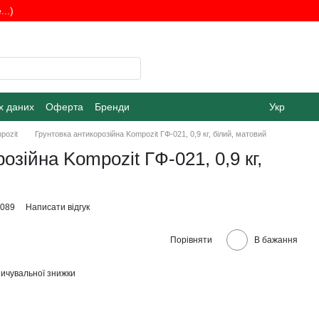
..)
х даних
Оферта
Бренди
Укр
pozit
Грунтовка антикорозійна Kompozit ГФ-021, 0,9 кг, білий, матовий
озійна Kompozit ГФ-021, 0,9 кг,
2089
Написати відгук
Порівняти
В бажання
ичувальної знижки