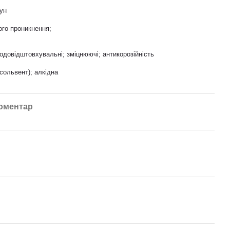
вун
ого проникнення;
водовідштовхувальні; зміцнюючі; антикорозійність
сольвент); алкідна
коментар