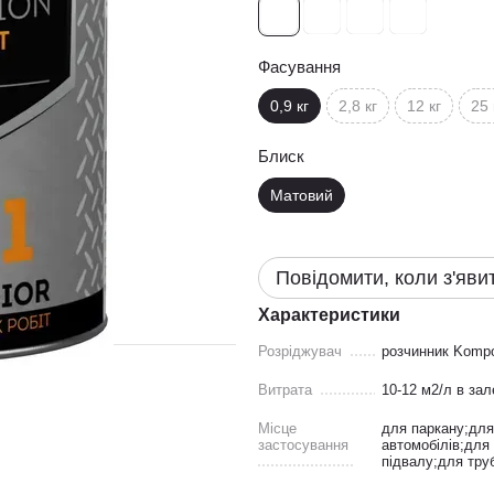
Фасування
0,9 кг
2,8 кг
12 кг
25 
Блиск
Матовий
Повідомити, коли з'яви
Характеристики
Розріджувач
розчинник Komp
Витрата
10-12 м2/л в зал
Місце
для паркану;для 
застосування
автомобілів;для
підвалу;для тру