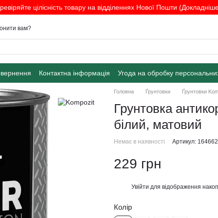
ревіряйте цілісність товару на відділеннях Нової Пошти (Докладніше.
онити вам?
овернення
Контактна інформація
Угода на обробку персональни
Головна
Ґрунтовки
Ґрунтовки Kom
Грунтовка антикор
білий, матовий
Немає в наявності
Артикул: 16466
229 грн
Увійти
для відображення накоп
%
Колір