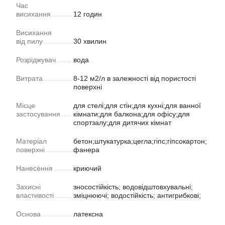
Час
висихання
12 годин
Висихання
від пилу
30 хвилин
Розріджувач
вода
Витрата
8-12 м2/л в залежності від пористості
поверхні
Місце
для стелі;для стін;для кухні;для ванної
застосування
кімнати;для балкона;для офісу;для
спортзалу;для дитячих кімнат
Матеріал
бетон;штукатурка;цегла;гіпс;гіпсокартон;
поверхні
фанера
Нанесення
криючий
Захисні
зносостійкість; водовідштовхувальні;
властивості
зміцнюючі; водостійкість; антигрибкові;
Основа
латексна