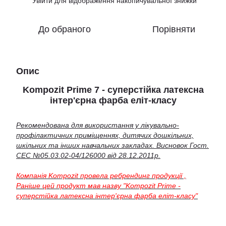
Увійти
для відображення накопичувальної знижки
%
До обраного
Порівняти
Опис
Kompozit Prime 7 - суперстійка латексна
інтер'єрна фарба еліт-класу
Рекомендована для використання у лікувально-
профілактичних приміщеннях, дитячих дошкільних,
шкільних та інших навчальних закладах. Висновок Гост.
СЕС №05.03.02-04/126000 від 28.12.2011р.
Компанія Kompozit
провела ребрендинг продукції ,
Раніше цей продукт мав назву "Kompozit Prime -
суперстійка латексна інтер'єрна фарба еліт-класу"