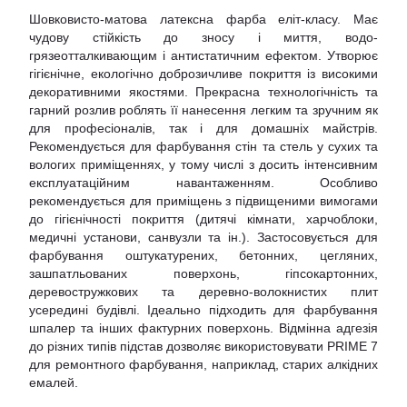
Шовковисто-матова латексна фарба еліт-класу. Має
чудову стійкість до зносу і миття, водо-
грязеотталкивающим і антистатичним ефектом. Утворює
гігієнічне, екологічно доброзичливе покриття із високими
декоративними якостями. Прекрасна технологічність та
гарний розлив роблять її нанесення легким та зручним як
для професіоналів, так і для домашніх майстрів.
Рекомендується для фарбування стін та стель у сухих та
вологих приміщеннях, у тому числі з досить інтенсивним
експлуатаційним навантаженням. Особливо
рекомендується для приміщень з підвищеними вимогами
до гігієнічності покриття (дитячі кімнати, харчоблоки,
медичні установи, санвузли та ін.). Застосовується для
фарбування оштукатурених, бетонних, цегляних,
зашпатльованих поверхонь, гіпсокартонних,
деревостружкових та деревно-волокнистих плит
усередині будівлі. Ідеально підходить для фарбування
шпалер та інших фактурних поверхонь. Відмінна адгезія
до різних типів підстав дозволяє використовувати PRIME 7
для ремонтного фарбування, наприклад, старих алкідних
емалей.