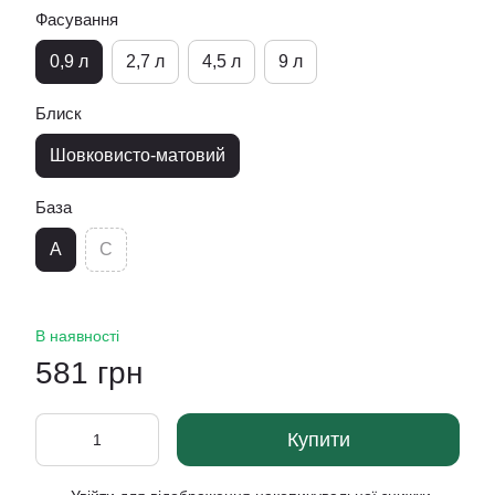
Фасування
0,9 л
2,7 л
4,5 л
9 л
Блиск
Шовковисто-матовий
База
A
C
В наявності
581 грн
Купити