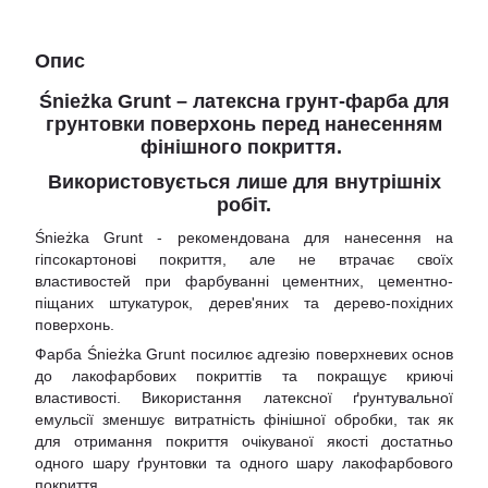
Опис
Śnieżka Grunt
– латексна грунт-фарба для
грунтовки поверхонь перед нанесенням
фінішного покриття.
Використовується лише для внутрішніх
робіт.
Śnieżka Grunt - рекомендована для нанесення на
гіпсокартонові покриття, але не втрачає своїх
властивостей при фарбуванні цементних, цементно-
піщаних штукатурок, дерев'яних та дерево-похідних
поверхонь.
Фарба Śnieżka Grunt посилює адгезію поверхневих основ
до лакофарбових покриттів та покращує криючі
властивості. Використання латексної ґрунтувальної
емульсії зменшує витратність фінішної обробки, так як
для отримання покриття очікуваної якості достатньо
одного шару ґрунтовки та одного шару лакофарбового
покриття.