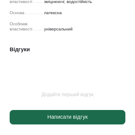
властивості
зміцнюючі; водостійкість
Основа
латексна
Особливі
властивості
універсальний
Відгуки
Додайте перший відгук
Написати відгук