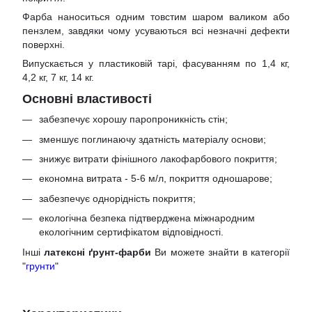
Фарба наноситься одним товстим шаром валиком або
пензлем, завдяки чому усуваються всі незначні дефекти
поверхні.
Випускається у пластиковій тарі, фасуванням по 1,4 кг,
4,2 кг, 7 кг, 14 кг.
Основні властивості
забезпечує хорошу паропроникність стін;
зменшує поглинаючу здатність матеріалу основи;
знижує витрати фінішного лакофарбового покриття;
економна витрата - 5-6 м/л, покриття одношарове;
забезпечує однорідність покриття;
екологічна безпека підтверджена міжнародним
екологічним сертифікатом відповідності.
Інші
латексні ґрунт-фарби
Ви можете знайти в категорії
"
грунти
"