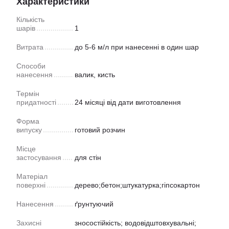
Характеристики
Кількість
шарів
1
Витрата
до 5-6 м/л при нанесенні в один шар
Способи
нанесення
валик, кисть
Термін
придатності
24 місяці від дати виготовлення
Форма
випуску
готовий розчин
Місце
застосування
для стін
Матеріал
поверхні
дерево;бетон;штукатурка;гіпсокартон
Нанесення
ґрунтуючий
Захисні
зносостійкість; водовідштовхувальні;