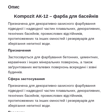
Опис
Kompozit АК-12 – фарба для басейнів
Призначена для декоративно-захисного фарбування
підводної і надводної частин плавальних, декоративних,
технічних басейнів; промислових відстійників,
протипожежних та інших ємностей і резервуарів для
зберігання непитної води.
П
ризначення
Застосовується для фарбування бетонних, цементних,
керамічних і інших мінеральних поверхонь, а також
заґрунтованих металевих поверхонь всередині і зовні
будинків.
Сфера застосування
Призначена для декоративно-захисного фарбування
підводної і надводної частин плавальних, декоративних,
технічних басейнів; промислових відстійників,
протипожежних та інших ємностей і резервуарів для
зберігання непитної води.