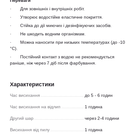
П
ереваги
· Для зовнішніх і внутрішніх робіт.
· Утворює водостійке еластичне покриття.
· Стійка до дії миючих і дезінфікуючих засобів.
· Не шкодить водним організмам.
· Можна наносити при низьких температурах (до -10
°С).
· Постійний контакт з водою не рекомендується
раніше, ніж через 7 діб після фарбування.
Характеристики
Час висихання
до 5 - 6 годин
Час висихання на відлип
1 година
Другий шар
через 2-4 години
Висихання від пилу
1 година