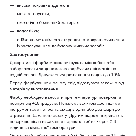
висока покривна здатність;
можна тонувати;
екологічно безпечний матеріал;
водостійка;
стійка до механічного стирання та мокрого очищення
із застосуванням побутових миючих засобів.
Застосування
Декоративні фарби можна змішувати між собою або
забарвлювати за допомогою фарбуючих пігментів на
водній основі. Допускається розведення водою до 10%.
Перед фарбуванням основу слід підготувати залежно від
матеріалу виготовлення.
Фарбу необхідно наносити при температурі поверхні та
повітря від +15 градусів. Пензлем, валиком або іншими
інструментами наносять склад в один або два шари до
отримання бажаного ефекту. Другим шаром покривають
поверхню після висихання першого, тобто. через 2-3
години за кімнатної температури.
Остаточний набір властивостей відбудеться через 14 днів.