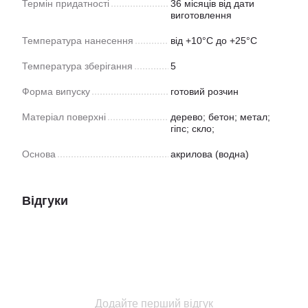
Термін придатності
36 місяців від дати
виготовлення
Температура нанесення
від +10°С до +25°С
Температура зберігання
5
Форма випуску
готовий розчин
Матеріал поверхні
дерево; бетон; метал;
гіпс; скло;
Основа
акрилова (водна)
Відгуки
Додайте перший відгук