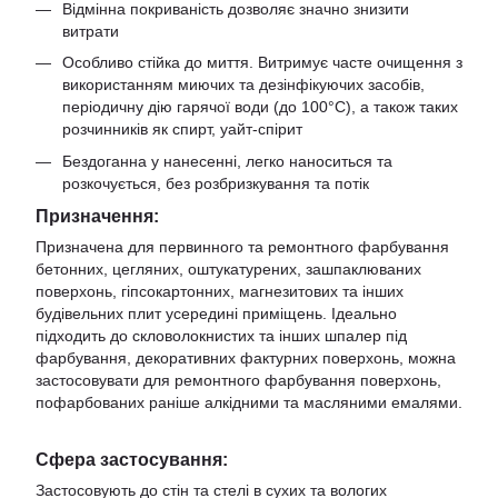
Відмінна покриваність дозволяє значно знизити
витрати
Особливо стійка до миття. Витримує часте очищення з
використанням миючих та дезінфікуючих засобів,
періодичну дію гарячої води (до 100°С), а також таких
розчинників як спирт, уайт-спірит
Бездоганна у нанесенні, легко наноситься та
розкочується, без розбризкування та потік
Призначення:
Призначена для первинного та ремонтного фарбування
бетонних, цегляних, оштукатурених, зашпаклюваних
поверхонь, гіпсокартонних, магнезитових та інших
будівельних плит усередині приміщень. Ідеально
підходить до скловолокнистих та інших шпалер під
фарбування, декоративних фактурних поверхонь, можна
застосовувати для ремонтного фарбування поверхонь,
пофарбованих раніше алкідними та масляними емалями.
Сфера застосування:
Застосовують до стін та стелі в сухих та вологих