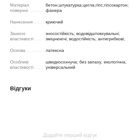
Матеріал
бетон;штукатурка;цегла;гіпс;гіпсокартон;
поверхні
фанера
Нанесення
криючий
Захисні
зносостійкість; водовідштовхувальні;
властивості
зміцнюючі; водостійкість; антигрибкові;
Основа
латексна
Особливі
швидкосохнуча; без запаху; екологічна;
властивості
універсальний
Відгуки
Додайте перший відгук