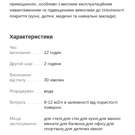
приміщеннях, особливо з високим експлуатаційним
навантаженням та підвищеними вимогами до гігієнічності
покриття (кухні, дитячі, медичні та навчальні заклади).
Характеристики
Час
висихання
12 годин
Другий шар
2 години
Висихання
від пилу
30 хвилин
Розріджувач
вода
Витрата
8-12 м2/л в залежності від пористості
поверхні
Місце
для стелі;для стін;для кухні;для ванної
застосування
кімнати;для балкона;для офісу;для
спортзалу;для дитячих кімнат