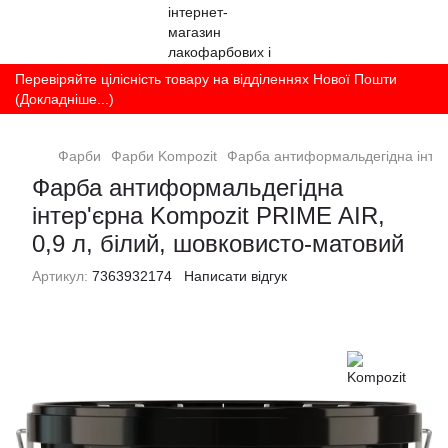
Перевіряйте цілісність товару на відділеннях Нової Пошти
(Докладніше...)
Фарби
Фарби Kompozit
Фарба антиформальдегідна інтер'
Фарба антиформальдегідна
інтер'єрна Kompozit PRIME AIR,
0,9 л, білий, шовковисто-матовий
Артикул:
7363932174
Написати відгук