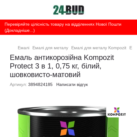
Перевіряйте цілісність товару на відділеннях Нової Пошти
(Докладніше...)
Емалі
Емалі для металу
Емалі для металу Kompozit
Ема
Емаль антикорозійна Kompozit
Protect 3 в 1, 0,75 кг, білий,
шовковисто-матовий
Артикул:
3894824185
Написати відгук