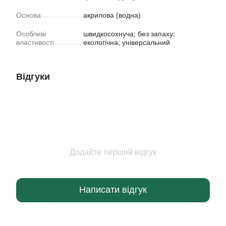
Основа
акрилова (водна)
Особливі
швидкосохнуча; без запаху;
властивості
екологічна; універсальний
Відгуки
Додайте перший відгук
Написати відгук