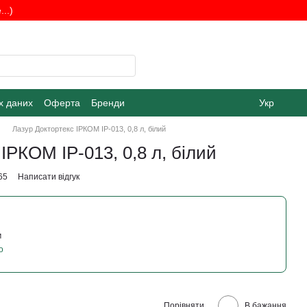
..)
х даних
Оферта
Бренди
Укр
Лазур Доктортекс ІРКОМ ІР-013, 0,8 л, білий
ІРКОМ ІР-013, 0,8 л, білий
65
Написати відгук
м
о
Порівняти
В бажання