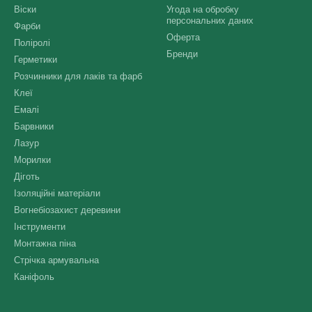
Віски
Угода на обробку
персональних даних
Фарби
Оферта
Поліролі
Бренди
Герметики
Розчинники для лаків та фарб
Клеї
Емалі
Барвники
Лазур
Морилки
Діготь
Ізоляційні матеріали
Вогнебіозахист деревини
Інструменти
Монтажна піна
Стрічка армувальна
Каніфоль