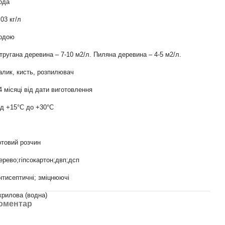
ода
,03 кг/л
одою
тругана деревина – 7-10 м2/л. Пиляна деревина – 4-5 м2/л.
алик, кисть, розпилювач
4 місяці від дати виготовлення
ід +15°С до +30°С
отовий розчин
ерево;гіпсокартон;двп;дсп
нтисептичні; зміцнюючі
крилова (водна)
коментар