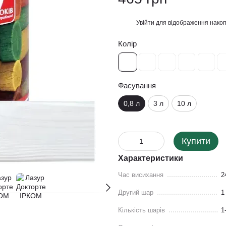
Увійти
для відображення накоп
%
Колір
Фасування
0,8 л
3 л
10 л
Купити
Характеристики
Час висихання
2
Другий шар
1
Кількість шарів
1