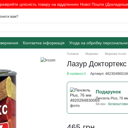
ревіряйте цілісність товару на відділеннях Нової Пошти (Докладніше.
онити вам?
овернення
Контактна інформація
Угода на обробку персональни
Головна
Морилки
Морилки Ircom
Лазур Доктортекс 
В наявності
Артикул: 48230496016
Подарунок
Пензель Plus, 76 м
56 грн
безкоштовн
465 грн