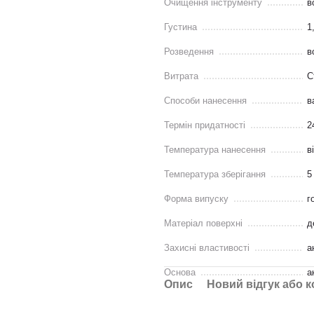
Очищення інструменту
в
Густина
1
Розведення
в
Витрата
С
Способи нанесення
в
Термін придатності
2
Температура нанесення
в
Температура зберігання
5
Форма випуску
г
Матеріал поверхні
д
Захисні властивості
а
Основа
а
Опис
Новий відгук або 