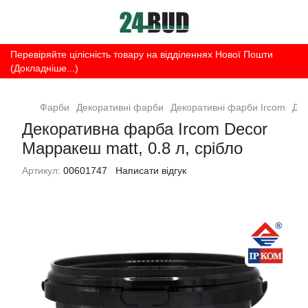
Перевіряйте цілісність товару на відділеннях Нової Пошти
(Докладніше...)
Фарби
Декоративні фарби
Декоративні фарби Ircom
Дек
Декоративна фарба Ircom Decor
Марракеш matt, 0.8 л, срібло
Артикул:
00601747
Написати відгук