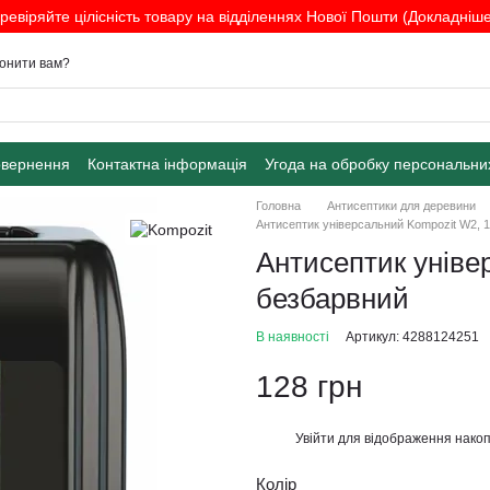
ревіряйте цілісність товару на відділеннях Нової Пошти (Докладніше.
онити вам?
овернення
Контактна інформація
Угода на обробку персональни
Головна
Антисептики для деревини
Антисептик універсальний Kompozit W2, 1
Антисептик уніве
безбарвний
В наявності
Артикул: 4288124251
128 грн
Увійти
для відображення накоп
%
Колір