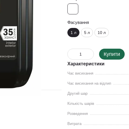
Фасування
1 л
5 л
10 л
Купити
Характеристики
Час висихання
Час висихання на відлип
Другий шар
Кількість шарів
Розведення
Витрата