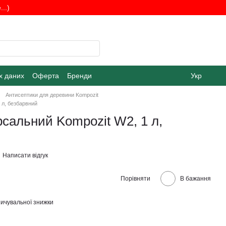
..)
х даних
Оферта
Бренди
Укр
Антисептики для деревини Kompozit
 л, безбарвний
рсальний Kompozit W2, 1 л,
Написати відгук
Порівняти
В бажання
ичувальної знижки