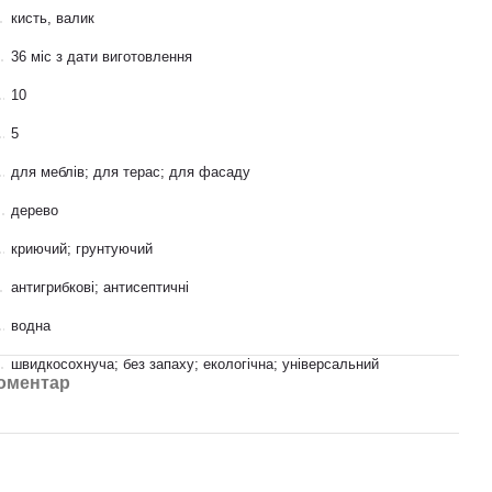
кисть, валик
36 міс з дати виготовлення
10
5
для меблів; для терас; для фасаду
дерево
криючий; грунтуючий
антигрибкові; антисептичні
водна
швидкосохнуча; без запаху; екологічна; універсальний
коментар