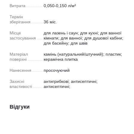
Витрата
0,050-0,150 л/м²
Термін
зберігання
36 міс.
Місце
для лазень і саун; для кухні; для ванної
застосування
кімнати; для ванної; для душової кабіни;
для басейну; для швів
Матеріал
камінь (натуральний/штучний); пластик;
поверхні
керамічна плитка
Нанесення
просочуючий
Захисні
антигрибкові; антисептичні;
властивості
антисептичні;
Відгуки