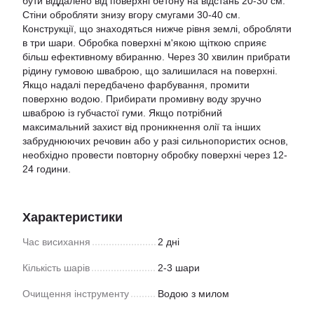
бути віддалено від поверхні бетону на відстань 20-30 см.
Стіни обробляти знизу вгору смугами 30-40 см.
Конструкції, що знаходяться нижче рівня землі, обробляти
в три шари. Обробка поверхні м'якою щіткою сприяє
більш ефективному вбиранню. Через 30 хвилин прибрати
рідину гумовою шваброю, що залишилася на поверхні.
Якщо надалі передбачено фарбування, промити
поверхню водою. Прибирати промивну воду зручно
шваброю із губчастої гуми. Якщо потрібний
максимальний захист від проникнення олії та інших
забруднюючих речовин або у разі сильнопористих основ,
необхідно провести повторну обробку поверхні через 12-
24 години.
Характеристики
Час висихання
2 дні
Кількість шарів
2-3 шари
Очищення інструменту
Водою з милом