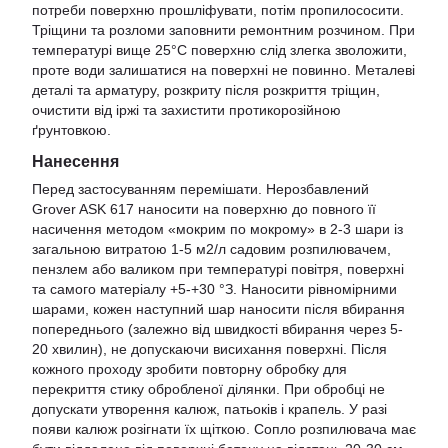
потреби поверхню прошліфувати, потім пропилососити.
Тріщини та розломи заповнити ремонтним розчином. При
температурі вище 25°С поверхню слід злегка зволожити,
проте води залишатися на поверхні не повинно. Металеві
деталі та арматуру, розкриту після розкриття тріщин,
очистити від іржі та захистити протикорозійною
ґрунтовкою.
Нанесення
Перед застосуванням перемішати. Нерозбавлений
Grover ASK 617 наносити на поверхню до повного її
насичення методом «мокрим по мокрому» в 2-3 шари із
загальною витратою 1-5 м2/л садовим розпилювачем,
пензлем або валиком при температурі повітря, поверхні
та самого матеріалу +5-+30 °З. Наносити рівномірними
шарами, кожен наступний шар наносити після вбирання
попереднього (залежно від швидкості вбирання через 5-
20 хвилин), не допускаючи висихання поверхні. Після
кожного проходу зробити повторну обробку для
перекриття стику обробленої ділянки. При обробці не
допускати утворення калюж, патьоків і крапель. У разі
появи калюж розігнати їх щіткою. Сопло розпилювача має