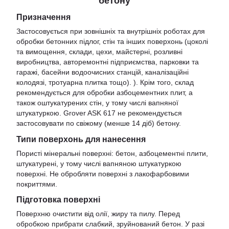
бетону
Призначення
Застосовується при зовнішніх та внутрішніх роботах для
обробки бетонних підлог, стін та інших поверхонь (цоколі
та вимощення, склади, цехи, майстерні, розливні
виробництва, авторемонтні підприємства, парковки та
гаражі, басейни водоочисних станцій, каналізаційні
колодязі, тротуарна плитка тощо). ). Крім того, склад
рекомендується для обробки азбоцементних плит, а
також оштукатурених стін, у тому числі вапняної
штукатуркою. Grover ASK 617 не рекомендується
застосовувати по свіжому (менше 14 діб) бетону.
Типи поверхонь для нанесення
Пористі мінеральні поверхні: бетон, азбоцементні плити,
штукатурені, у тому числі вапняною штукатуркою
поверхні. Не обробляти поверхні з лакофарбовими
покриттями.
Підготовка поверхні
Поверхню очистити від олії, жиру та пилу. Перед
обробкою прибрати слабкий, зруйнований бетон. У разі