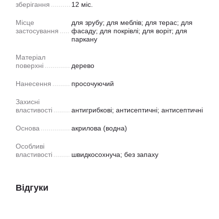
зберігання
12 міс.
Місце
для зрубу; для меблів; для терас; для
застосування
фасаду; для покрівлі; для воріт; для
паркану
Матеріал
поверхні
дерево
Нанесення
просочуючий
Захисні
властивості
антигрибкові; антисептичні; антисептичні
Основа
акрилова (водна)
Особливі
властивості
швидкосохнуча; без запаху
Відгуки