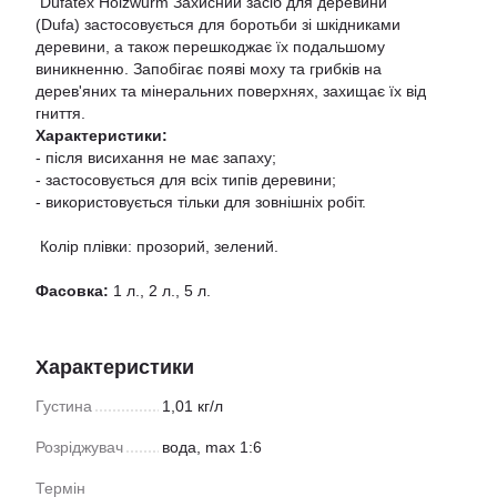
Düfatex Holzwurm Захисний засіб для деревини
(Dufa) застосовується для боротьби зі шкідниками
деревини, а також перешкоджає їх подальшому
виникненню. Запобігає появі моху та грибків на
дерев'яних та мінеральних поверхнях, захищає їх від
гниття.
Характеристики:
- після висихання не має запаху;
- застосовується для всіх типів деревини;
- використовується тільки для зовнішніх робіт.
Колір плівки: прозорий, зелений.
Фасовка:
1 л., 2 л., 5 л.
Характеристики
Густина
1,01 кг/л
Розріджувач
вода, max 1:6
Термін