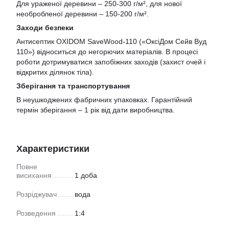
Для ураженої деревини – 250-300 г/м², для нової
необробленої деревини – 150-200 г/м².
Заходи безпеки
Антисептик OXIDOM SaveWood-110 («ОксіДом Сейв Вуд
110») відноситься до негорючих матеріалів. В процесі
роботи дотримуватися запобіжних заходів (захист очей і
відкритих ділянок тіла).
Зберігання та транспортування
В неушкоджених фабричних упаковках. Гарантійний
термін зберігання – 1 рік від дати виробництва.
Характеристики
Повне
висихання
1 доба
Розріджувач
вода
Розведення
1:4