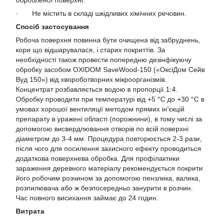
обробленої поверхні.
· Не містить в складі шкідливих хімічних речовин.
Спосіб застосування
Робоча поверхня повинна бути очищена від забруднень,
кори що відшарувалася, і старих покриттів. За
необхідності також провести попередню дезінфікуючу
обробку засобом
OXIDOM SaveWood-150
(«ОксіДом Сейв
Вуд 150») від хвороботворних мікроорганізмів.
Концентрат розбавляється водою в пропорції 1:4.
Обробку проводити при температурі від +5 °C до +30 °C в
умовах хорошої вентиляції методом прямих ін'єкцій
препарату в уражені області (порожнини), в тому числі за
допомогою висвердлювання отворів по всій поверхні
діаметром до 3-4 мм. Процедура повторюється 2-3 рази,
після чого для посилення захисного ефекту проводиться
додаткова поверхнева обробка. Для профілактики
зараження деревного матеріалу рекомендується покрити
його робочим розчином за допомогою пензлика, валика,
розпилювача або ж безпосередньо занурити в розчин.
Час повного висихання займає до 24 годин.
Витрата