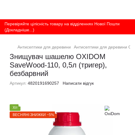
Перевіряйте цілісність товару на відділеннях Нової Пошти
(Докладніше...)
Антисептики для деревини
Антисептики для деревини Ox
Знищувач шашелю OXIDOM
SaveWood-110, 0,5л (тригер),
безбарвний
Артикул:
4820191690257
Написати відгук
Хіт
ВЕСНЯНІ ЗНИЖКИ −5%