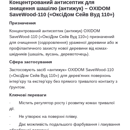
Концентрований антисептик для
знищення шашілю (антижук) – OXIDOM
SaveWood-110 («ОксіДом Сейв Вуд 110»)
Призначення
Концентрований антисептик (антижук) OXIDOM
SaveWood-110 («ОксіДом Сейв Вуд 110») призначений
для очищення (оздоровлення) ураженої деревини або ж
профілактичного захисту нової деревини від комах-
шкідників (шашіль, вусань, деревоточець).
Сфера застосування
Застосовують засіб «антижук» OXIDOM SaveWood-110
(«ОксіДом Сейв Вуд 110») для дерев'яних поверхонь
інтер'єру та екстер'єру без прямого тривалого контакту з
ґрунтом.
Ключові переваги
· Містить регулятор росту і розвитку комах тривалої
дії.
· Не утворює на поверхні плівку.
· Дає можливість подальшого фарбування і лакування