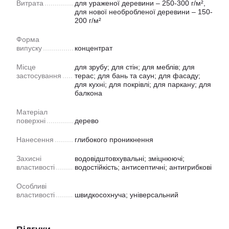
Витрата
для ураженої деревини – 250-300 г/м²,
для нової необробленої деревини – 150-
200 г/м²
Форма
випуску
концентрат
Місце
для зрубу; для стін; для меблів; для
застосування
терас; для бань та саун; для фасаду;
для кухні; для покрівлі; для паркану; для
балкона
Матеріал
поверхні
дерево
Нанесення
глибокого проникнення
Захисні
водовідштовхувальні; зміцнюючі;
властивості
водостійкість; антисептичні; антигрибкові
Особливі
властивості
швидкосохнуча; універсальний