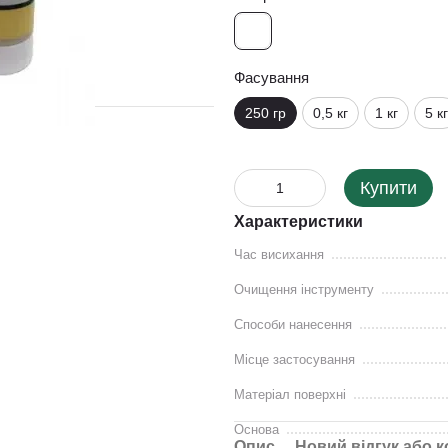
Фасування
250 гр
0,5 кг
1 кг
5 кг
Купити
Характеристики
Час висихання
Очищення інструменту
Способи нанесення
Місце застосування
Матеріал поверхні
Основа
Опис
Новий відгук або 