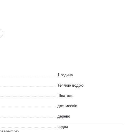
1 година
Теплою водою
Шпатель
для меблів
дерево
водна
коментар