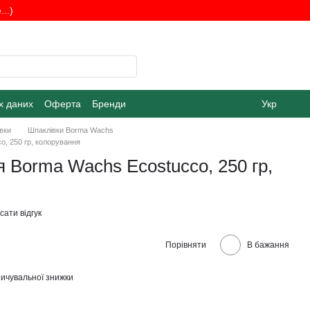
..)
х даних
Оферта
Бренди
Укр
вки
Шпаклівки Borma Wachs
, 250 гр, колорування
 Borma Wachs Ecostucco, 250 гр,
ати відгук
Порівняти
В бажання
ичувальної знижки