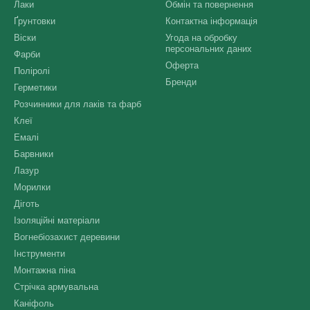
Лаки
Обмін та повернення
Ґрунтовки
Контактна інформація
Віски
Угода на обробку
персональних даних
Фарби
Оферта
Поліролі
Бренди
Герметики
Розчинники для лаків та фарб
Клеї
Емалі
Барвники
Лазур
Морилки
Діготь
Ізоляційні матеріали
Вогнебіозахист деревини
Інструменти
Монтажна піна
Стрічка армувальна
Каніфоль