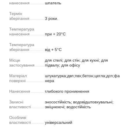
нанесення
шпатель
Термін
зберігання
3 роки.
Температура
нанесення
при + 20°С
Температура
зберігання
від + 5°С
Місце
для стелі; для стін; для кухні; для
застосування
підвалу; для офісу
Матеріал
штукатурка;двп;пвх;бетон;цегла;дсп;фа
поверхні
нера
Нанесення
глибокого проникнення
Захисні
зносостійкість; водовідштовхувальні;
властивості
зміцнюючі; водостійкість
Особливі
властивості
універсальний