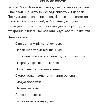
заповнююча
Sadolin Maxi Base – готовий до застосування розчин
шпаклівки, що містить у складі синтетичні добавки.
Продукт добре заповнює великі нерівності, саме для
цього він і призначений, добре підходить для
формування рівної, а також гладкої поверхні. Для
створення рівного, так званого «нульового» покриття.
Властивості
· Створення укріпленої основи.
· Новий шар трохи більше 1 мм.
· Шпаклювальна маса готова до застосування.
· Покращує фінішне покриття.
· Полегшеність при нанесенні.
· Скорочується водопоглинання основи.
· Гладка поверхня.
· Не має запахів.
· Легко наноситься.
· Вирівнюється «під нуль».