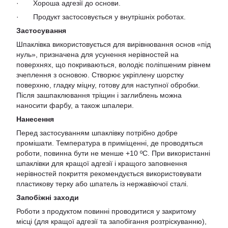
· Хороша адгезії до основи.
· Продукт застосовується у внутрішніх роботах.
Застосування
Шпаклівка використовується для вирівнювання основ «під
нуль», призначена для усунення нерівностей на
поверхнях, що покриваються, володіє поліпшеним рівнем
зчеплення з основою. Створює укріплену шорстку
поверхню, гладку міцну, готову для наступної обробки.
Після зашпаклювання тріщин і заглиблень можна
наносити фарбу, а також шпалери.
Нанесення
Перед застосуванням шпаклівку потрібно добре
промішати. Температура в приміщенні, де проводяться
роботи, повинна бути не менше +10 ºС. При використанні
шпаклівки для кращої адгезії і кращого заповнення
нерівностей покриття рекомендується використовувати
пластикову терку або шпатель із нержавіючої сталі.
Запобіжні заходи
Роботи з продуктом повинні проводитися у закритому
місці (для кращої адгезії та запобігання розтріскуванню),