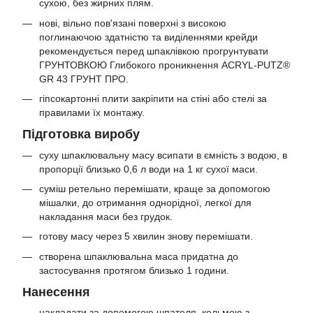
сухою, без жирних плям.
нові, вільно пов'язані поверхні з високою
поглинаючою здатністю та виділеннями крейди
рекомендується перед шпаклівкою прогрунтувати
ГРУНТОВКОЮ Глибокого проникнення ACRYL-PUTZ®
GR 43 ГРУНТ ПРО.
гіпсокартонні плити закріпити на стіні або стелі за
правилами їх монтажу.
Підготовка виробу
суху шпаклювальну масу всипати в ємність з водою, в
пропорції близько 0,6 л води на 1 кг сухої маси.
суміш ретельно перемішати, краще за допомогою
мішалки, до отримання однорідної, легкої для
накладання маси без грудок.
готову масу через 5 хвилин знову перемішати.
створена шпаклювальна маса придатна до
застосування протягом близько 1 години.
Нанесення
накладати за допомогою шпателя, кельмою з