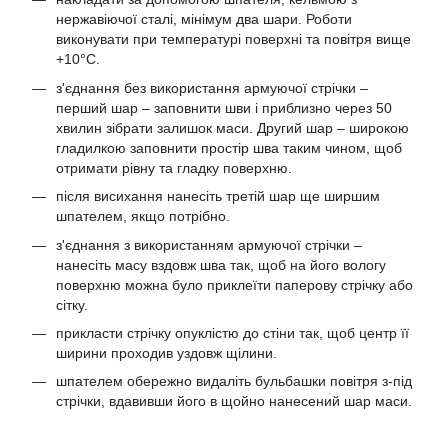
нержавіючої сталі, мінімум два шари. Роботи
виконувати при температурі поверхні та повітря вище
+10°С.
з'єднання без використання армуючої стрічки –
перший шар – заповнити шви і приблизно через 50
хвилин зібрати залишок маси. Другий шар – широкою
гладилкою заповнити простір шва таким чином, щоб
отримати рівну та гладку поверхню.
після висихання нанесіть третій шар ще ширшим
шпателем, якщо потрібно.
з'єднання з використанням армуючої стрічки –
нанесіть масу вздовж шва так, щоб на його вологу
поверхню можна було приклеїти паперову стрічку або
сітку.
прикласти стрічку опуклістю до стіни так, щоб центр її
ширини проходив уздовж щілини.
шпателем обережно видаліть бульбашки повітря з-під
стрічки, вдавивши його в щойно нанесений шар маси.