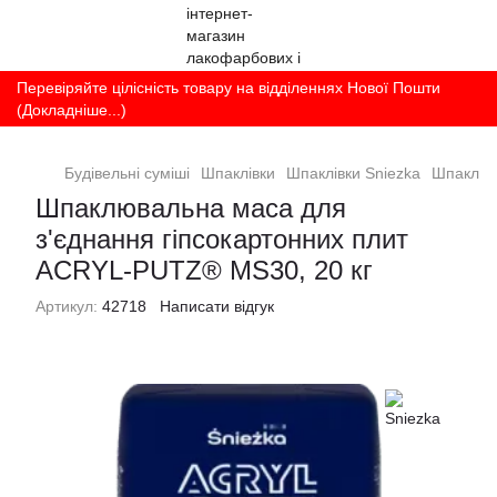
Перевіряйте цілісність товару на відділеннях Нової Пошти
(Докладніше...)
Будівельні суміші
Шпаклівки
Шпаклівки Sniezka
Шпаклюва
Шпаклювальна маса для
з'єднання гіпсокартонних плит
ACRYL-PUTZ® MS30, 20 кг
Артикул:
42718
Написати відгук