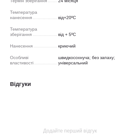
Термін зберігання
24 місяця
Температура
нанесення
від+20ºС
Температура
зберігання
від + 5ºС
Нанесення
криючий
Особливі
швидкосохнуча; без запаху;
властивості
універсальний
Відгуки
Додайте перший відгук