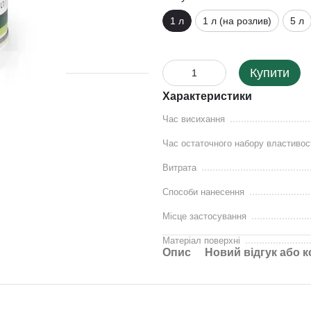
1 л
1 л (на розлив)
5 л
Купити
Характеристики
Час висихання
Час остаточного набору властивос
Витрата
Способи нанесення
Місце застосування
Матеріал поверхні
Опис
Новий відгук або 