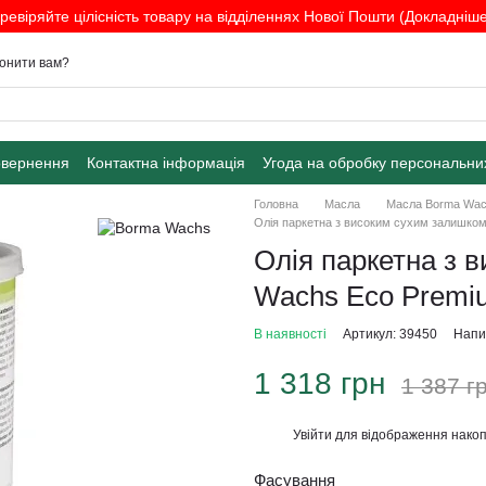
ревіряйте цілісність товару на відділеннях Нової Пошти (Докладніше.
онити вам?
овернення
Контактна інформація
Угода на обробку персональни
Головна
Масла
Масла Borma Wa
Олія паркетна з високим сухим залишком
Олія паркетна з 
Wachs Eco Premiu
В наявності
Артикул: 39450
Напис
1 318 грн
1 387 г
Увійти
для відображення накоп
%
Фасування