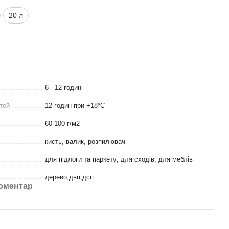
20 л
6 - 12 годин
тей
12 годин при +18°C
60-100 г/м2
кисть, валик, розпилювач
для підлоги та паркету; для сходів; для меблів
дерево;двп;дсп
коментар