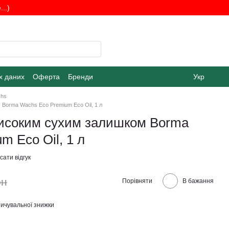
..)
х даних
Оферта
Бренди
Укр
chs
 Borma Wachs Eco Premium Eco Oil, 1 л
високим сухим залишком Borma
m Eco Oil, 1 л
ати відгук
рн
Порівняти
В бажання
ичувальної знижки