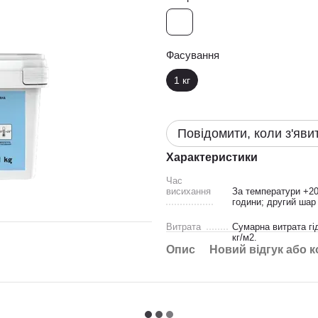
Фасування
1 кг
Повідомити, коли з'яви
Характеристики
Час
висихання
За температури +20 
години; другий шар 
Витрата
Сумарна витрата гід
кг/м2.
Опис
Новий відгук або 