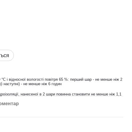
ться
°С і відносної вологості повітря 65 %: перший шар - не менше ніж 2
(і наступні) - не менше ніж 6 годин
роізоляції, нанесеної в 2 шари повинна становити не менше ніж 1,1
коментар