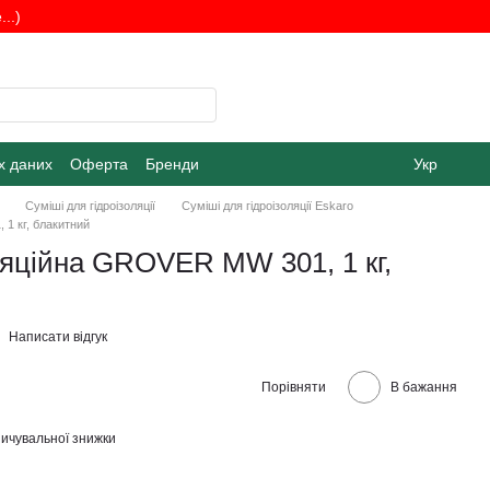
..)
х даних
Оферта
Бренди
Укр
Суміші для гідроізоляції
Суміші для гідроізоляції Eskaro
1 кг, блакитний
ляційна GROVER MW 301, 1 кг,
Написати відгук
Порівняти
В бажання
ичувальної знижки