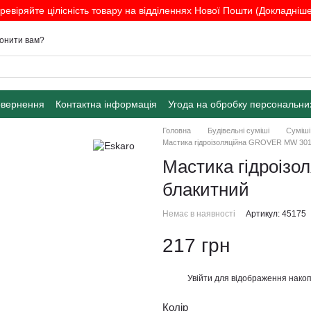
ревіряйте цілісність товару на відділеннях Нової Пошти (Докладніше.
онити вам?
овернення
Контактна інформація
Угода на обробку персональни
Головна
Будівельні суміші
Суміші
Мастика гідроізоляційна GROVER MW 301, 
Мастика гідроізо
блакитний
Немає в наявності
Артикул: 45175
217 грн
Увійти
для відображення накоп
%
Колір