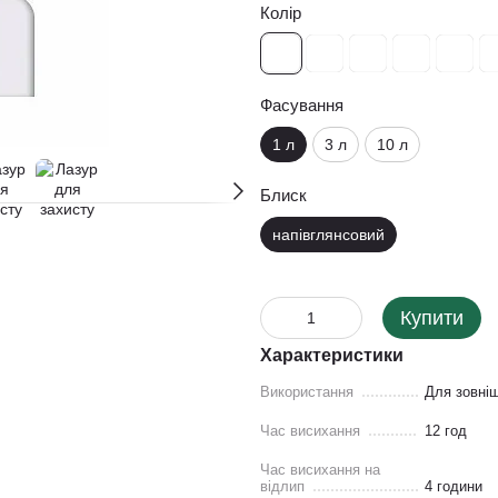
Колір
Фасування
1 л
3 л
10 л
Блиск
напівглянсовий
Купити
Характеристики
Використання
Для зовніш
Час висихання
12 год
Час висихання на
відлип
4 години