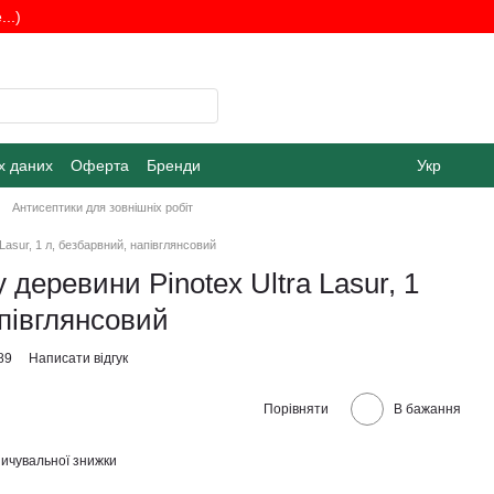
..)
х даних
Оферта
Бренди
Укр
Антисептики для зовнішніх робіт
Lasur, 1 л, безбарвний, напівглянсовий
 деревини Pinotex Ultra Lasur, 1
апівглянсовий
89
Написати відгук
Порівняти
В бажання
ичувальної знижки