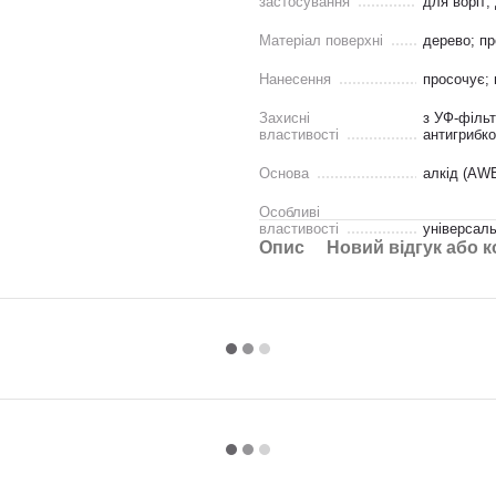
застосування
для воріт; 
Матеріал поверхні
дерево; пр
Нанесення
просочує; 
Захисні
з УФ-фільт
властивості
антигрибко
Основа
алкід (AW
Особливі
властивості
універсал
Опис
Новий відгук або 