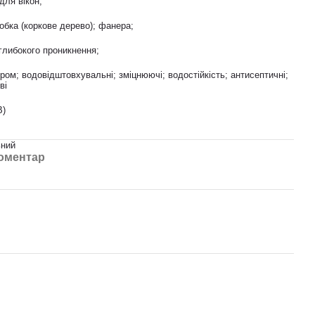
для вікон;
обка (коркове дерево); фанера;
глибокого проникнення;
ром; водовідштовхувальні; зміцнюючі; водостійкість; антисептичні;
ві
B)
ьний
коментар