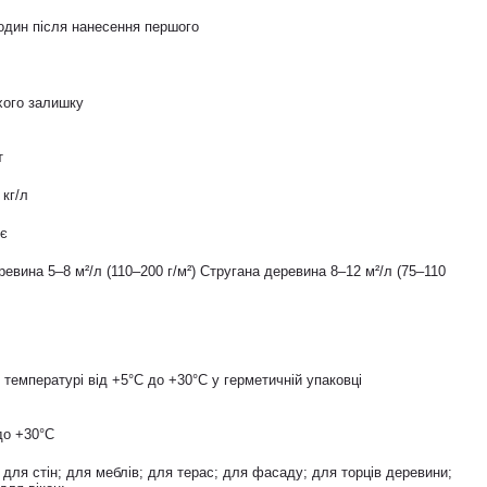
один після нанесення першого
хого залишку
т
 кг/л
ує
евина 5–8 м²/л (110–200 г/м²) Стругана деревина 8–12 м²/л (75–110
и температурі від +5°С до +30°С у герметичній упаковці
до +30°С
 для стін; для меблів; для терас; для фасаду; для торців деревини;