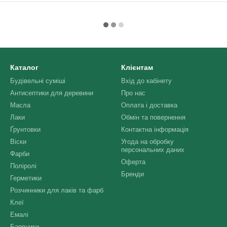
Каталог
Клієнтам
Будівельні суміші
Вхід до кабінету
Антисептики для деревини
Про нас
Масла
Оплата і доставка
Лаки
Обмін та повернення
Ґрунтовки
Контактна інформація
Віски
Угода на обробку
персональних даних
Фарби
Оферта
Поліролі
Бренди
Герметики
Розчинники для лаків та фарб
Клеї
Емалі
Барвники