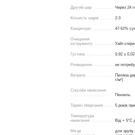
Другий шар
Через 24 г
Кількість шарів
2-3
Концентрат
47-52% су
Очищення
інструменту
Уайт-спіри
Густина
0,92 ± 0,02
Розведення
не потреб
Витрата
Пиляна дер
г/м²)
Способи нанесення
Пензель
Термін зберігання
5 років пр
Температура
нанесення
Від + 5°С 
Місце
для зрубу;