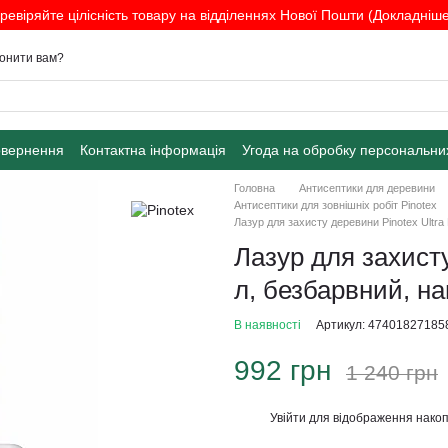
ревіряйте цілісність товару на відділеннях Нової Пошти (Докладніше.
онити вам?
овернення
Контактна інформація
Угода на обробку персональни
Головна
Антисептики для деревини
Антисептики для зовнішніх робіт Pinotex
Лазур для захисту деревини Pinotex Ultra 
Лазур для захисту
л, безбарвний, н
В наявності
Артикул: 47401827185
992 грн
1 240 грн
Увійти
для відображення накоп
%