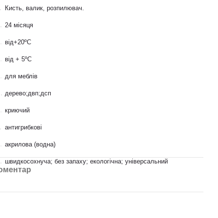
Кисть, валик, розпилювач.
24 місяця
від+20ºС
від + 5ºС
для меблів
дерево;двп;дсп
криючий
антигрибкові
акрилова (водна)
швидкосохнуча; без запаху; екологічна; універсальний
коментар