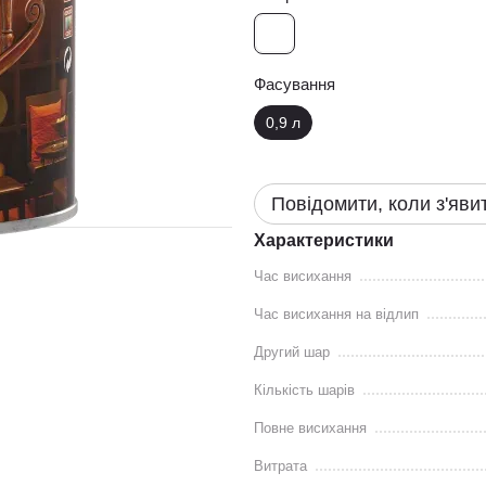
Фасування
0,9 л
Повідомити, коли з'яви
Характеристики
Час висихання
Час висихання на відлип
Другий шар
Кількість шарів
Повне висихання
Витрата