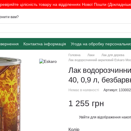
ревіряйте цілісність товару на відділеннях Нової Пошти (Докладніше.
онити вам?
овернення
Контактна інформація
Угода на обробку персональни
Головна
Лаки
Лак для дерева
Лак водорозчинний акриловий Eskaro Moobl
Лак водорозчинни
40, 0,9 л, безбар
Немає в наявності
Артикул: 13300
1 255 грн
Увійти
для відображення накоп
%
Колір