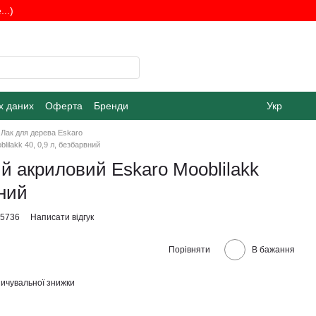
..)
х даних
Оферта
Бренди
Укр
Лак для дерева Eskaro
ilakk 40, 0,9 л, безбарвний
й акриловий Eskaro Mooblilakk
вний
25736
Написати відгук
Порівняти
В бажання
ичувальної знижки