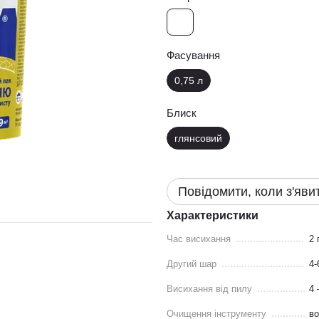
Фасування
0,75 л
Блиск
глянсовий
Повідомити, коли з'яви
Характеристики
Час висихання
2 
Другий шар
4-
Висихання від пилу
4 
Очищення інструменту
во