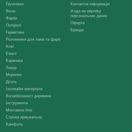
Ґрунтовки
Контактна інформація
Віски
Угода на обробку
персональних даних
Фарби
Оферта
Поліролі
Бренди
Герметики
Розчинники для лаків та фарб
Клеї
Емалі
Барвники
Лазур
Морилки
Діготь
Ізоляційні матеріали
Вогнебіозахист деревини
Інструменти
Монтажна піна
Стрічка армувальна
Каніфоль