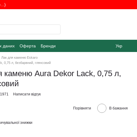
..)
х даних
Оферта
Бренди
Укр
Лак для каменю Eskaro
, 0,75 л, безбарвний, глянсовий
 каменю Aura Dekor Lack, 0,75 л,
совий
31971
Написати відгук
Порівняти
В бажання
ичувальної знижки