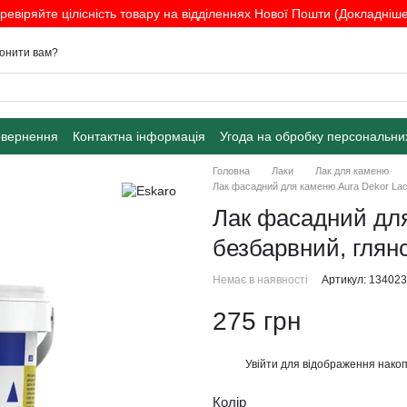
ревіряйте цілісність товару на відділеннях Нової Пошти (Докладніше.
онити вам?
овернення
Контактна інформація
Угода на обробку персональни
Головна
Лаки
Лак для каменю
Лак фасадний для каменю Aura Dekor Lack
Лак фасадний для
безбарвний, глян
Немає в наявності
Артикул: 13402
275 грн
Увійти
для відображення накоп
%
Колір