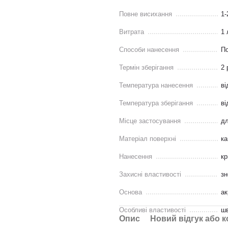
Повне висихання
1-
Витрата
1 
Способи нанесення
По
Термін зберігання
2 
Температура нанесення
ві
Температура зберігання
ві
Місце застосування
д
Матеріал поверхні
ка
Нанесення
к
Захисні властивості
зн
Основа
ак
Особливі властивості
шв
Опис
Новий відгук або 