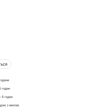
ться
години
6 годин
– 6 годин
дою з милом.