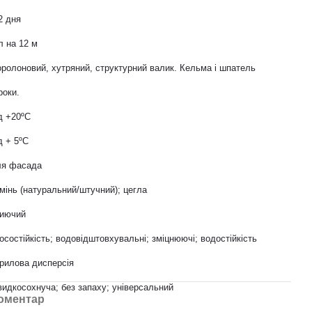
2 дня
л на 12 м
ролоновий, хутряний, структурний валик. Кельма і шпатель
роки.
д +20ºС
д + 5ºС
ля фасада
мінь (натуральний/штучний); цегла
риючий
осостійкість; водовідштовхувальні; зміцнюючі; водостійкість
рилова дисперсія
идкосохнуча; без запаху; універсальний
коментар